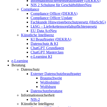
Informationssicherheitsbeauftragter (DEKRA)
NIS 2 Schulung für Geschäftsführer
Neu
Compliance
Compliance Officer (DEKRA)
Compliance Officer Update
Fachkunde Hinweisgeberschutzgesetz (HinSchG)
LkSG – Lieferkettensorgfaltspflichtengesetz
EU Data Act
Neu
Künstliche Intelligenz
KI Beauftragter (DEKRA)
Datenschutz & KI
ChatGPT Grundlagen
ChatGPT Masterclass
e-Learning KI
e-Learning
Beratung
Datenschutz
Externer Datenschutzbeauftragter
Braunschweig
Wolfenbüttel
Wolfsburg
Datenschutzberatung
Informationssicherheit
NIS-2
Künstliche Intelligenz