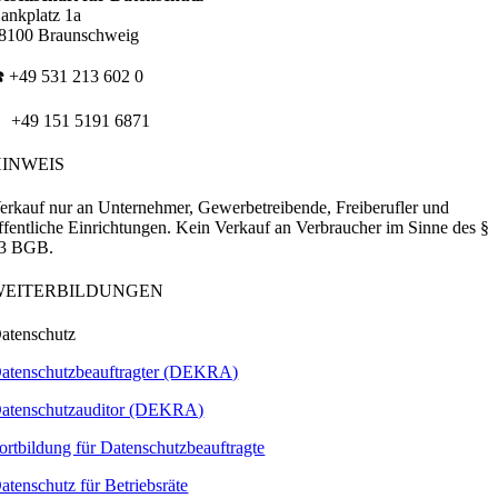
ankplatz 1a
8100 Braunschweig
️ +49 531 213 602 0
 +49 151 5191 6871
HINWEIS
erkauf nur an Unternehmer, Gewerbetreibende, Freiberufler und
ffentliche Einrichtungen. Kein Verkauf an Verbraucher im Sinne des §
3 BGB.
WEITERBILDUNGEN
atenschutz
atenschutzbeauftragter (DEKRA)
atenschutzauditor (DEKRA)
ortbildung für Datenschutzbeauftragte
atenschutz für Betriebsräte