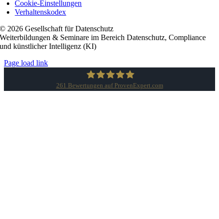
Cookie-Einstellungen
Verhaltenskodex
© 2026 Gesellschaft für Datenschutz
Weiterbildungen & Seminare im Bereich Datenschutz, Compliance
und künstlicher Intelligenz (KI)
Page load link
261
Bewertungen auf ProvenExpert.com
Gesellschaft für Datenschutz