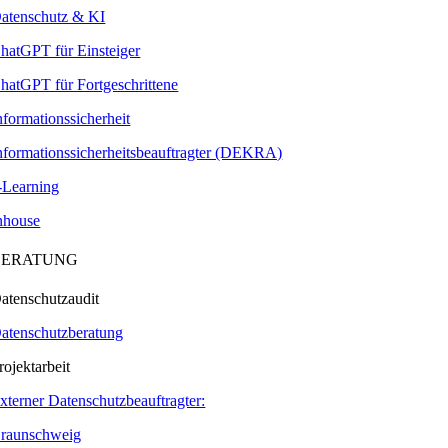
atenschutz & KI
hatGPT für Einsteiger
hatGPT für Fortgeschrittene
nformationssicherheit
nformationssicherheitsbeauftragter (DEKRA)
-Learning
nhouse
BERATUNG
atenschutzaudit
atenschutzberatung
rojektarbeit
xterner Datenschutzbeauftragter:
raunschweig