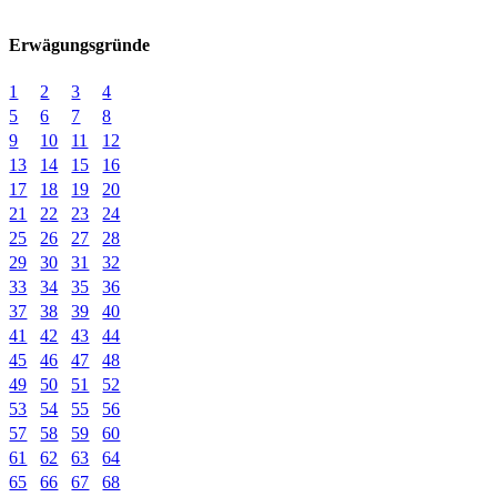
Erwägungsgründe
1
2
3
4
5
6
7
8
9
10
11
12
13
14
15
16
17
18
19
20
21
22
23
24
25
26
27
28
29
30
31
32
33
34
35
36
37
38
39
40
41
42
43
44
45
46
47
48
49
50
51
52
53
54
55
56
57
58
59
60
61
62
63
64
65
66
67
68