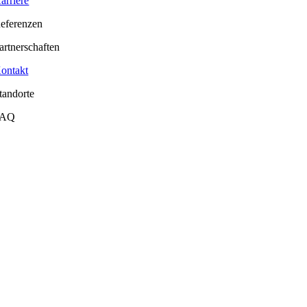
arriere
eferenzen
artnerschaften
ontakt
tandorte
FAQ