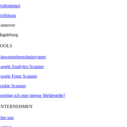
olfenbüttel
olfsburg
annover
agdeburg
TOOLS
inweisgeberschutzsystem
oogle Analytics Scanner
oogle Fonts Scanner
ookie Scanner
enötige ich eine interne Meldestelle?
UNTERNEHMEN
ber uns