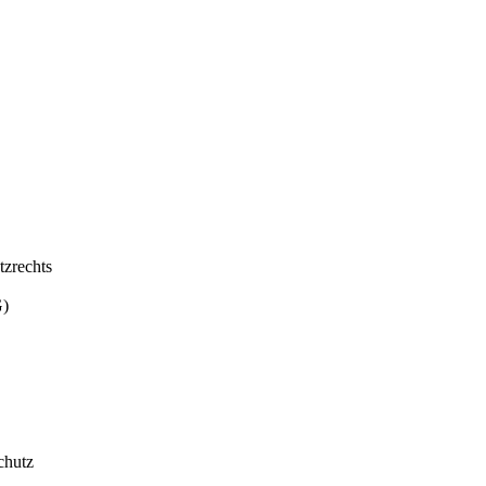
tzrechts
G)
chutz