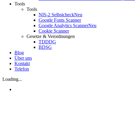
Tools
Tools
NIS-2 Selbstcheck
Neu
Google Fonts Scanner
Google Analytics Scanner
Neu
Cookie Scanner
Gesetze & Verordnungen
TDDDG
BDSG
Blog
Über uns
Kontakt
Telefon
Loading...