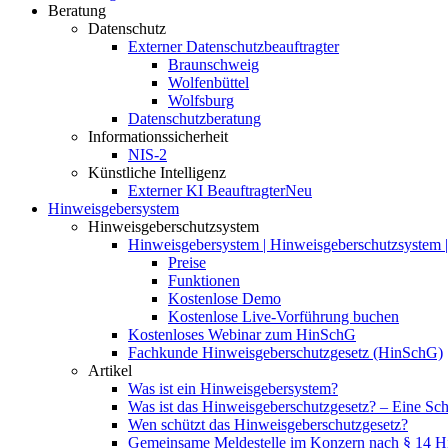
Beratung
Datenschutz
Externer Datenschutzbeauftragter
Braunschweig
Wolfenbüttel
Wolfsburg
Datenschutzberatung
Informationssicherheit
NIS-2
Künstliche Intelligenz
Externer KI Beauftragter
Neu
Hinweisgebersystem
Hinweisgeberschutzsystem
Hinweisgebersystem | Hinweisgeberschutzsystem | 
Preise
Funktionen
Kostenlose Demo
Kostenlose Live-Vorführung buchen
Kostenloses Webinar zum HinSchG
Fachkunde Hinweisgeberschutzgesetz (HinSchG)
Artikel
Was ist ein Hinweisgebersystem?
Was ist das Hinweisgeberschutzgesetz? – Eine Schri
Wen schützt das Hinweisgeberschutzgesetz?
Gemeinsame Meldestelle im Konzern nach § 14 