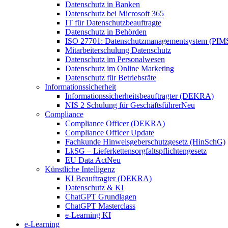
Datenschutz in Banken
Datenschutz bei Microsoft 365
IT für Datenschutzbeauftragte
Datenschutz in Behörden
ISO 27701: Datenschutzmanagementsystem (PIM
Mitarbeiterschulung Datenschutz
Datenschutz im Personalwesen
Datenschutz im Online Marketing
Datenschutz für Betriebsräte
Informationssicherheit
Informationssicherheitsbeauftragter (DEKRA)
NIS 2 Schulung für Geschäftsführer
Neu
Compliance
Compliance Officer (DEKRA)
Compliance Officer Update
Fachkunde Hinweisgeberschutzgesetz (HinSchG)
LkSG – Lieferkettensorgfaltspflichtengesetz
EU Data Act
Neu
Künstliche Intelligenz
KI Beauftragter (DEKRA)
Datenschutz & KI
ChatGPT Grundlagen
ChatGPT Masterclass
e-Learning KI
e-Learning