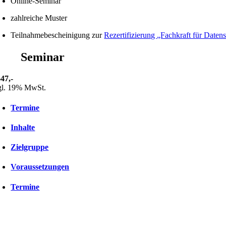
Online-Seminar
zahlreiche Muster
Teilnahmebescheinigung zur
Rezertifizierung „Fachkraft für Dat
Seminar
647,-
gl. 19% MwSt.
Termine
Inhalte
Zielgruppe
Voraussetzungen
Termine