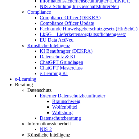
Informationssicherheitsbeauftragter (DEKRA)
NIS 2 Schulung für Geschäftsführer
Neu
Compliance
Compliance Officer (DEKRA)
Compliance Officer Update
Fachkunde Hinweisgeberschutzgesetz (HinSchG)
LkSG – Lieferkettensorgfaltspflichtengesetz
EU Data Act
Neu
Künstliche Intelligenz
KI Beauftragter (DEKRA)
Datenschutz & KI
ChatGPT Grundlagen
ChatGPT Masterclass
e-Learning KI
e-Learning
Beratung
Datenschutz
Externer Datenschutzbeauftragter
Braunschweig
Wolfenbüttel
Wolfsburg
Datenschutzberatung
Informationssicherheit
NIS-2
Künstliche Intelligenz