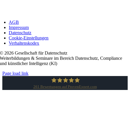
AGB
Impressum
Datenschutz
Cookie-Einstellungen
Verhaltenskodex
© 2026 Gesellschaft für Datenschutz
Weiterbildungen & Seminare im Bereich Datenschutz, Compliance
und künstlicher Intelligenz (KI)
Page load link
261
Bewertungen auf ProvenExpert.com
Gesellschaft für Datenschutz