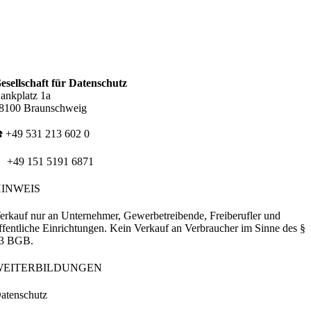
esellschaft für Datenschutz
ankplatz 1a
8100 Braunschweig
️ +49 531 213 602 0
 +49 151 5191 6871
HINWEIS
erkauf nur an Unternehmer, Gewerbetreibende, Freiberufler und
ffentliche Einrichtungen. Kein Verkauf an Verbraucher im Sinne des §
3 BGB.
WEITERBILDUNGEN
atenschutz