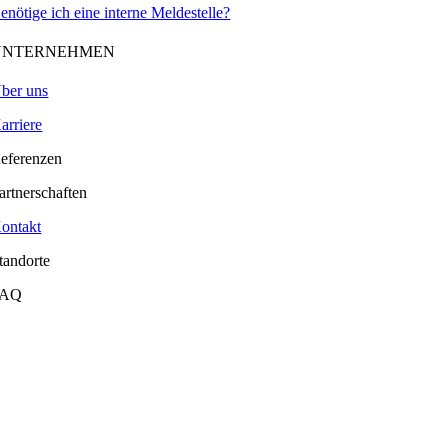
enötige ich eine interne Meldestelle?
UNTERNEHMEN
ber uns
arriere
eferenzen
artnerschaften
ontakt
tandorte
FAQ