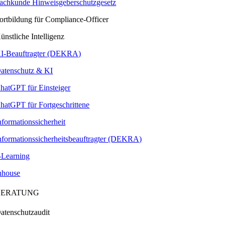
achkunde Hinweisgeberschutzgesetz
ortbildung für Compliance-Officer
ünstliche Intelligenz
I-Beauftragter (DEKRA)
atenschutz & KI
hatGPT für Einsteiger
hatGPT für Fortgeschrittene
nformationssicherheit
nformationssicherheitsbeauftragter (DEKRA)
-Learning
nhouse
BERATUNG
atenschutzaudit