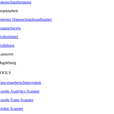
atenschutzberatung
rojektarbeit
xterner Datenschutzbeauftragter:
raunschweig
olfenbüttel
olfsburg
annover
agdeburg
TOOLS
inweisgeberschutzsystem
oogle Analytics Scanner
oogle Fonts Scanner
ookie Scanner