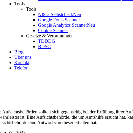
Tools
Tools
NIS-2 Selbstcheck
Neu
Google Fonts Scanner
Google Analytics Scanner
Neu
Cookie Scanner
Gesetze & Verordnungen
TDDDG
BDSG
Blog
Über uns
Kontakt
Telefon
e Aufsichtsbehörden sollten sich gegenseitig bei der Erfüllung ihrer 
währleistet ist. Eine Aufsichtsbehörde, die um Amtshilfe ersucht hat, 
fsichtsbehörde eine Antwort von dieser erhalten hat.
hem. EG 103)