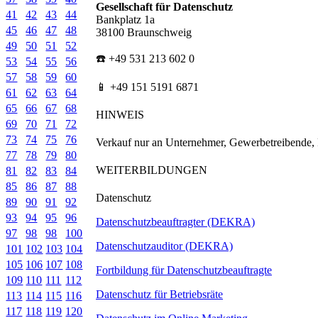
Gesellschaft für Datenschutz
41
42
43
44
Bankplatz 1a
45
46
47
48
38100 Braunschweig
49
50
51
52
☎️ +49 531 213 602 0
53
54
55
56
57
58
59
60
📱 +49 151 5191 6871
61
62
63
64
65
66
67
68
HINWEIS
69
70
71
72
73
74
75
76
Verkauf nur an Unternehmer, Gewerbetreibende, F
77
78
79
80
WEITERBILDUNGEN
81
82
83
84
85
86
87
88
Datenschutz
89
90
91
92
93
94
95
96
Datenschutzbeauftragter (DEKRA)
97
98
98
100
Datenschutzauditor (DEKRA)
101
102
103
104
105
106
107
108
Fortbildung für Datenschutzbeauftragte
109
110
111
112
Datenschutz für Betriebsräte
113
114
115
116
117
118
119
120