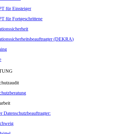
T für Einsteiger
T für Fortgeschrittene
tionssicherheit
ationssicherheitsbeauftragter (DEKRA)
ning
e
TUNG
chutzaudit
chutzberatung
arbeit
er Datenschutzbeauftragter:
chweig
büttel