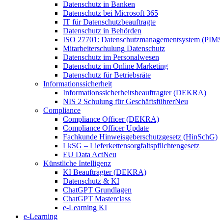
Datenschutz in Banken
Datenschutz bei Microsoft 365
IT für Datenschutzbeauftragte
Datenschutz in Behörden
ISO 27701: Datenschutzmanagementsystem (PIM
Mitarbeiterschulung Datenschutz
Datenschutz im Personalwesen
Datenschutz im Online Marketing
Datenschutz für Betriebsräte
Informationssicherheit
Informationssicherheitsbeauftragter (DEKRA)
NIS 2 Schulung für Geschäftsführer
Neu
Compliance
Compliance Officer (DEKRA)
Compliance Officer Update
Fachkunde Hinweisgeberschutzgesetz (HinSchG)
LkSG – Lieferkettensorgfaltspflichtengesetz
EU Data Act
Neu
Künstliche Intelligenz
KI Beauftragter (DEKRA)
Datenschutz & KI
ChatGPT Grundlagen
ChatGPT Masterclass
e-Learning KI
e-Learning