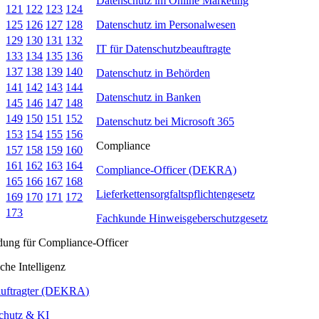
Datenschutz im Online Marketing
121
122
123
124
Datenschutz im Personalwesen
125
126
127
128
129
130
131
132
IT für Datenschutzbeauftragte
133
134
135
136
137
138
139
140
Datenschutz in Behörden
141
142
143
144
Datenschutz in Banken
145
146
147
148
149
150
151
152
Datenschutz bei Microsoft 365
153
154
155
156
Compliance
157
158
159
160
161
162
163
164
Compliance-Officer (DEKRA)
165
166
167
168
Lieferkettensorgfaltspflichtengesetz
169
170
171
172
173
Fachkunde Hinweisgeberschutzgesetz
ldung für Compliance-Officer
che Intelligenz
uftragter (DEKRA)
chutz & KI