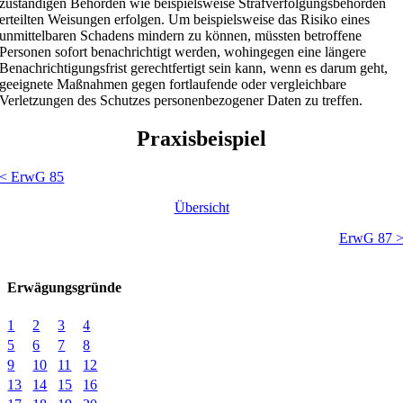
zuständigen Behörden wie beispielsweise Strafverfolgungsbehörden
erteilten Weisungen erfolgen. Um beispielsweise das Risiko eines
unmittelbaren Schadens mindern zu können, müssten betroffene
Personen sofort benachrichtigt werden, wohingegen eine längere
Benachrichtigungsfrist gerechtfertigt sein kann, wenn es darum geht,
geeignete Maßnahmen gegen fortlaufende oder vergleichbare
Verletzungen des Schutzes personenbezogener Daten zu treffen.
Praxisbeispiel
< ErwG 85
Übersicht
ErwG 87 
Erwägungsgründe
1
2
3
4
5
6
7
8
9
10
11
12
13
14
15
16