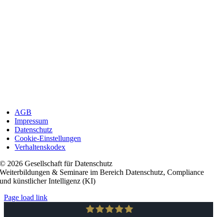
AGB
Impressum
Datenschutz
Cookie-Einstellungen
Verhaltenskodex
© 2026 Gesellschaft für Datenschutz
Weiterbildungen & Seminare im Bereich Datenschutz, Compliance
und künstlicher Intelligenz (KI)
Page load link