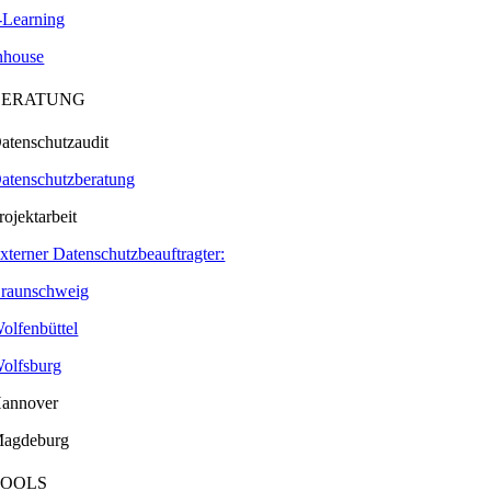
-Learning
nhouse
BERATUNG
atenschutzaudit
atenschutzberatung
rojektarbeit
xterner Datenschutzbeauftragter:
raunschweig
olfenbüttel
olfsburg
annover
agdeburg
TOOLS