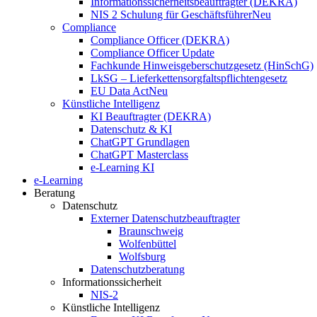
Informationssicherheitsbeauftragter (DEKRA)
NIS 2 Schulung für Geschäftsführer
Neu
Compliance
Compliance Officer (DEKRA)
Compliance Officer Update
Fachkunde Hinweisgeberschutzgesetz (HinSchG)
LkSG – Lieferkettensorgfaltspflichtengesetz
EU Data Act
Neu
Künstliche Intelligenz
KI Beauftragter (DEKRA)
Datenschutz & KI
ChatGPT Grundlagen
ChatGPT Masterclass
e-Learning KI
e-Learning
Beratung
Datenschutz
Externer Datenschutzbeauftragter
Braunschweig
Wolfenbüttel
Wolfsburg
Datenschutzberatung
Informationssicherheit
NIS-2
Künstliche Intelligenz