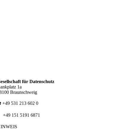
esellschaft für Datenschutz
ankplatz 1a
8100 Braunschweig
️ +49 531 213 602 0
 +49 151 5191 6871
HINWEIS