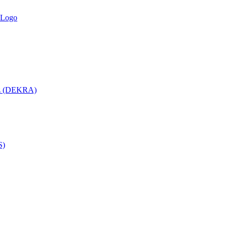
utz (DEKRA)
S)