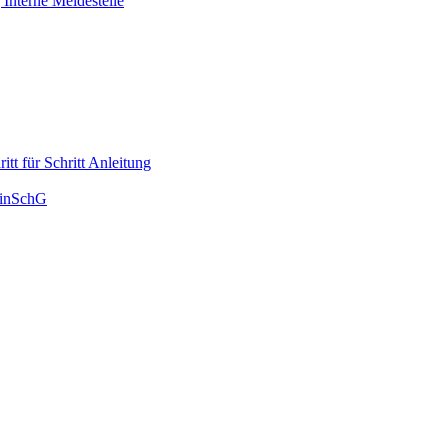
Interne Meldestelle
tt für Schritt Anleitung
HinSchG