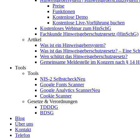
Hinweisgebersystem | Hinweisgeberschutzsystem | 
Preise
Funktionen
Kostenlose Demo
Kostenlose Live-Vorführung buchen
Kostenloses Webinar zum HinSchG
Fachkunde Hinweisgeberschutzgesetz (HinSchG)
Artikel
Was ist ein Hinweisgebersystem?
Was ist das Hinweisgeberschutzgesetz? – Eine Schri
Wen schützt das Hinweisgeberschutzgesetz?
Gemeinsame Meldestelle im Konzern nach § 14 
Tools
Tools
NIS-2 Selbstcheck
Neu
Google Fonts Scanner
Google Analytics Scanner
Neu
Cookie Scanner
Gesetze & Verordnungen
TDDDG
BDSG
Blog
Über uns
Kontakt
Telefon