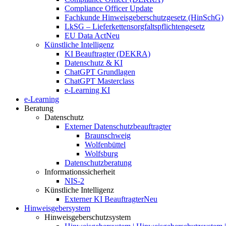
Compliance Officer Update
Fachkunde Hinweisgeberschutzgesetz (HinSchG)
LkSG – Lieferkettensorgfaltspflichtengesetz
EU Data Act
Neu
Künstliche Intelligenz
KI Beauftragter (DEKRA)
Datenschutz & KI
ChatGPT Grundlagen
ChatGPT Masterclass
e-Learning KI
e-Learning
Beratung
Datenschutz
Externer Datenschutzbeauftragter
Braunschweig
Wolfenbüttel
Wolfsburg
Datenschutzberatung
Informationssicherheit
NIS-2
Künstliche Intelligenz
Externer KI Beauftragter
Neu
Hinweisgebersystem
Hinweisgeberschutzsystem