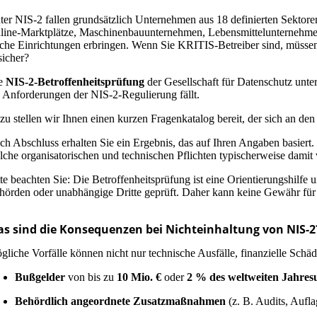
ter NIS-2 fallen grundsätzlich Unternehmen aus 18 definierten Sektoren
line-Marktplätze, Maschinenbauunternehmen, Lebensmittelunternehmen, 
lche Einrichtungen erbringen.
Wenn Sie KRITIS-Betreiber sind, müssen 
sicher?
e
NIS-2-Betroffenheitsprüfung
der Gesellschaft für Datenschutz unte
e Anforderungen der NIS-2-Regulierung fällt.
zu stellen wir Ihnen einen kurzen Fragenkatalog bereit, der sich an den 
ch Abschluss erhalten Sie ein Ergebnis, das auf Ihren Angaben basiert. 
lche organisatorischen und technischen Pflichten typischerweise damit
tte beachten Sie: Die Betroffenheitsprüfung ist eine Orientierungshilfe
hörden oder unabhängige Dritte geprüft. Daher kann keine Gewähr für 
s sind die Konsequenzen bei Nichteinhaltung von NIS-2
gliche Vorfälle können nicht nur technische Ausfälle, finanzielle Sch
Bußgelder
von bis zu
10 Mio. €
oder
2 % des weltweiten Jahres
Behördlich angeordnete Zusatzmaßnahmen
(z. B. Audits, Aufl