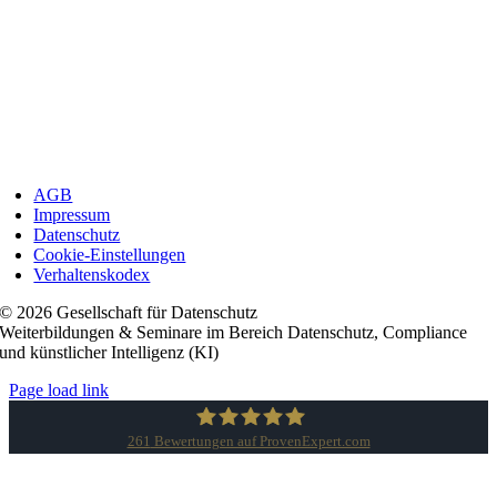
AGB
Impressum
Datenschutz
Cookie-Einstellungen
Verhaltenskodex
© 2026 Gesellschaft für Datenschutz
Weiterbildungen & Seminare im Bereich Datenschutz, Compliance
und künstlicher Intelligenz (KI)
Page load link
261
Bewertungen auf ProvenExpert.com
Gesellschaft für Datenschutz