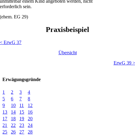
unmittelbar einem Kind angeboten werden, nicht
erforderlich sein.
(ehem. EG 29)
Praxisbeispiel
< ErwG 37
Übersicht
ErwG 39 
Erwägungsgründe
1
2
3
4
5
6
7
8
9
10
11
12
13
14
15
16
17
18
19
20
21
22
23
24
25
26
27
28