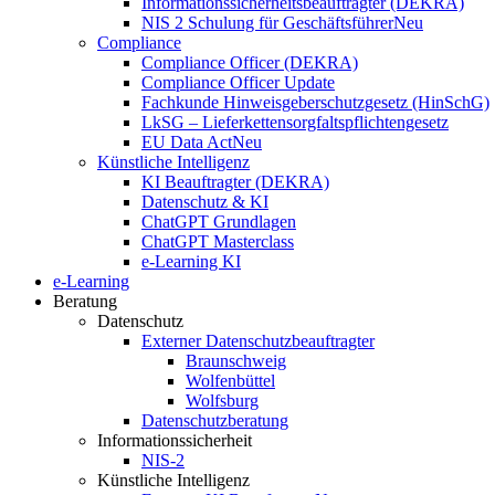
Informationssicherheitsbeauftragter (DEKRA)
NIS 2 Schulung für Geschäftsführer
Neu
Compliance
Compliance Officer (DEKRA)
Compliance Officer Update
Fachkunde Hinweisgeberschutzgesetz (HinSchG)
LkSG – Lieferkettensorgfaltspflichtengesetz
EU Data Act
Neu
Künstliche Intelligenz
KI Beauftragter (DEKRA)
Datenschutz & KI
ChatGPT Grundlagen
ChatGPT Masterclass
e-Learning KI
e-Learning
Beratung
Datenschutz
Externer Datenschutzbeauftragter
Braunschweig
Wolfenbüttel
Wolfsburg
Datenschutzberatung
Informationssicherheit
NIS-2
Künstliche Intelligenz