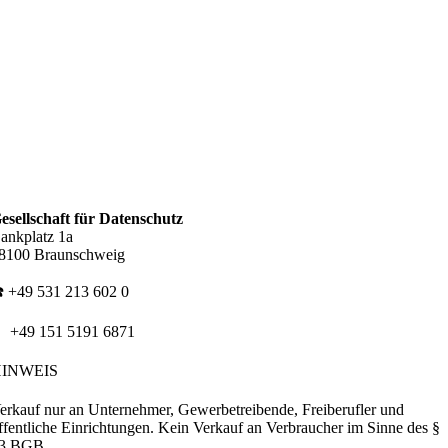
esellschaft für Datenschutz
ankplatz 1a
8100 Braunschweig
️ +49 531 213 602 0
 +49 151 5191 6871
HINWEIS
erkauf nur an Unternehmer, Gewerbetreibende, Freiberufler und
ffentliche Einrichtungen. Kein Verkauf an Verbraucher im Sinne des §
3 BGB.