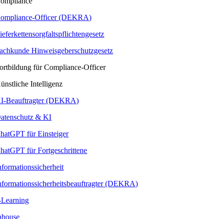
ompliance
ompliance-Officer (DEKRA)
ieferkettensorgfaltspflichtengesetz
achkunde Hinweisgeberschutzgesetz
ortbildung für Compliance-Officer
ünstliche Intelligenz
I-Beauftragter (DEKRA)
atenschutz & KI
hatGPT für Einsteiger
hatGPT für Fortgeschrittene
nformationssicherheit
nformationssicherheitsbeauftragter (DEKRA)
-Learning
nhouse