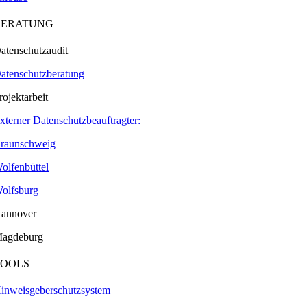
BERATUNG
atenschutzaudit
atenschutzberatung
rojektarbeit
xterner Datenschutzbeauftragter:
raunschweig
olfenbüttel
olfsburg
annover
agdeburg
TOOLS
inweisgeberschutzsystem