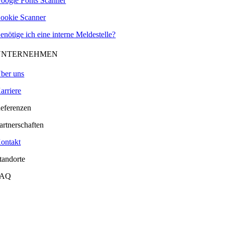
oogle Fonts Scanner
ookie Scanner
enötige ich eine interne Meldestelle?
UNTERNEHMEN
ber uns
arriere
eferenzen
artnerschaften
ontakt
tandorte
FAQ