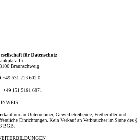
esellschaft für Datenschutz
ankplatz 1a
8100 Braunschweig
️ +49 531 213 602 0
 +49 151 5191 6871
HINWEIS
erkauf nur an Unternehmer, Gewerbetreibende, Freiberufler und
ffentliche Einrichtungen. Kein Verkauf an Verbraucher im Sinne des §
3 BGB.
WEITERBILDUNGEN