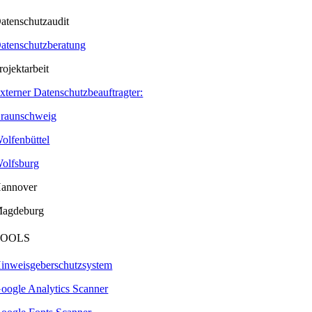
atenschutzaudit
atenschutzberatung
rojektarbeit
xterner Datenschutzbeauftragter:
raunschweig
olfenbüttel
olfsburg
annover
agdeburg
TOOLS
inweisgeberschutzsystem
oogle Analytics Scanner