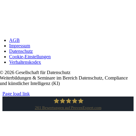
AGB
Impressum
Datenschutz
Cookie-Einstellungen
Verhaltenskodex
© 2026 Gesellschaft für Datenschutz
Weiterbildungen & Seminare im Bereich Datenschutz, Compliance
und künstlicher Intelligenz (KI)
Page load link
261
Bewertungen auf ProvenExpert.com
Gesellschaft für Datenschutz