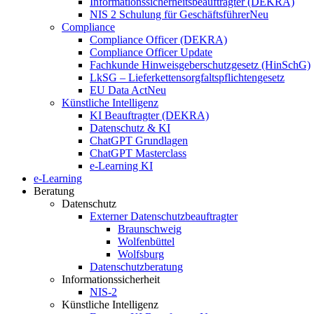
Informationssicherheitsbeauftragter (DEKRA)
NIS 2 Schulung für Geschäftsführer
Neu
Compliance
Compliance Officer (DEKRA)
Compliance Officer Update
Fachkunde Hinweisgeberschutzgesetz (HinSchG)
LkSG – Lieferkettensorgfaltspflichtengesetz
EU Data Act
Neu
Künstliche Intelligenz
KI Beauftragter (DEKRA)
Datenschutz & KI
ChatGPT Grundlagen
ChatGPT Masterclass
e-Learning KI
e-Learning
Beratung
Datenschutz
Externer Datenschutzbeauftragter
Braunschweig
Wolfenbüttel
Wolfsburg
Datenschutzberatung
Informationssicherheit
NIS-2
Künstliche Intelligenz