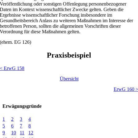
Veröffentlichung oder sonstigen Offenlegung personenbezogener
Daten im Kontext wissenschaftlicher Zwecke gelten. Geben die
Ergebnisse wissenschaftlicher Forschung insbesondere im
Gesundheitsbereich Anlass zu weiteren Maßnahmen im Interesse der
betroffenen Person, sollten die allgemeinen Vorschriften dieser
Verordnung für diese Maßnahmen gelten.
(ehem. EG 126)
Praxisbeispiel
< ErwG 158
Übersicht
ErwG 160 
Erwägungsgründe
1
2
3
4
5
6
7
8
9
10
11
12