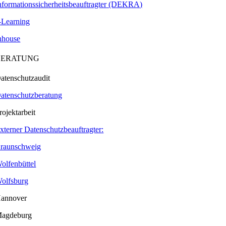
nformationssicherheitsbeauftragter (DEKRA)
-Learning
nhouse
BERATUNG
atenschutzaudit
atenschutzberatung
rojektarbeit
xterner Datenschutzbeauftragter:
raunschweig
olfenbüttel
olfsburg
annover
agdeburg