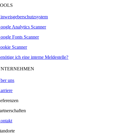
TOOLS
inweisgeberschutzsystem
oogle Analytics Scanner
oogle Fonts Scanner
ookie Scanner
enötige ich eine interne Meldestelle?
UNTERNEHMEN
ber uns
arriere
eferenzen
artnerschaften
ontakt
tandorte