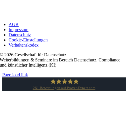
AGB
Impressum
Datenschutz
Cookie-Einstellungen
Verhaltenskodex
© 2026 Gesellschaft für Datenschutz
Weiterbildungen & Seminare im Bereich Datenschutz, Compliance
und künstlicher Intelligenz (KI)
Page load link
261
Bewertungen auf ProvenExpert.com
Gesellschaft für Datenschutz