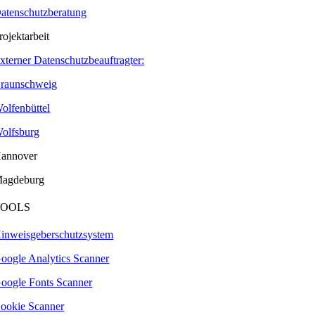
atenschutzberatung
rojektarbeit
xterner Datenschutzbeauftragter:
raunschweig
olfenbüttel
olfsburg
annover
agdeburg
TOOLS
inweisgeberschutzsystem
oogle Analytics Scanner
oogle Fonts Scanner
ookie Scanner