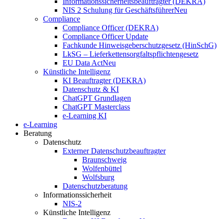
Informationssicherheitsbeauftragter (DEKRA)
NIS 2 Schulung für Geschäftsführer
Neu
Compliance
Compliance Officer (DEKRA)
Compliance Officer Update
Fachkunde Hinweisgeberschutzgesetz (HinSchG)
LkSG – Lieferkettensorgfaltspflichtengesetz
EU Data Act
Neu
Künstliche Intelligenz
KI Beauftragter (DEKRA)
Datenschutz & KI
ChatGPT Grundlagen
ChatGPT Masterclass
e-Learning KI
e-Learning
Beratung
Datenschutz
Externer Datenschutzbeauftragter
Braunschweig
Wolfenbüttel
Wolfsburg
Datenschutzberatung
Informationssicherheit
NIS-2
Künstliche Intelligenz