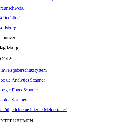
raunschweig
olfenbüttel
olfsburg
annover
agdeburg
TOOLS
inweisgeberschutzsystem
oogle Analytics Scanner
oogle Fonts Scanner
ookie Scanner
enötige ich eine interne Meldestelle?
UNTERNEHMEN