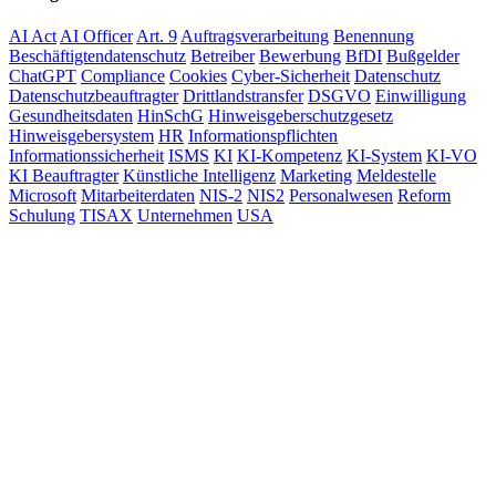
AI Act
AI Officer
Art. 9
Auftragsverarbeitung
Benennung
Beschäftigtendatenschutz
Betreiber
Bewerbung
BfDI
Bußgelder
ChatGPT
Compliance
Cookies
Cyber-Sicherheit
Datenschutz
Datenschutzbeauftragter
Drittlandstransfer
DSGVO
Einwilligung
Gesundheitsdaten
HinSchG
Hinweisgeberschutzgesetz
Hinweisgebersystem
HR
Informationspflichten
Informationssicherheit
ISMS
KI
KI-Kompetenz
KI-System
KI-VO
KI Beauftragter
Künstliche Intelligenz
Marketing
Meldestelle
Microsoft
Mitarbeiterdaten
NIS-2
NIS2
Personalwesen
Reform
Schulung
TISAX
Unternehmen
USA