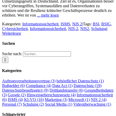
Umsetzungsgesetz in Deutschland. Ziel ist es, Organisationen besser
vor Cyberangriffen, Systemausfällen und Datenverlusten zu
schützen und die Resilienz kritischer Geschäftsprozesse deutlich zu
erhöhen. Wer ist von
... mehr lesen
Kategorien:
Informationssicherheit
,
ISMS
,
NIS 2
|
Tags:
BSI
,
BSIG
,
Cybersicherheit
,
Informationssicherheit
,
NIS-2
,
NIS2
,
Schulung
|
Weiterlesen
Suchen
Suche nach:
Kategorien
Auftragsverarbeitungsvertrag
(3)
behördlicher Datenschutz
(1)
Bußgelder
(6)
Compliance
(4)
Data Act
(1)
Datenschutz
(19)
Datenschutzbeauftragte/r
(9)
Drittlandstransfer
(6)
Gesundheitsdaten
(3)
Google
(2)
Hinweisgeberschutzgesetz
(4)
Informationssicherheit
(6)
ISMS
(4)
KI-VO
(16)
Marketing
(3)
Microsoft
(1)
NIS 2
(4)
Personal
(7)
Schulung
(2)
Social Media
(1)
Videoüberwachung
(1)
Schlagwörter