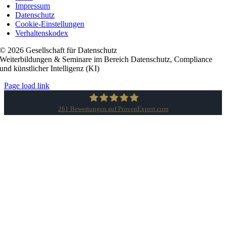
Impressum
Datenschutz
Cookie-Einstellungen
Verhaltenskodex
© 2026 Gesellschaft für Datenschutz
Weiterbildungen & Seminare im Bereich Datenschutz, Compliance
und künstlicher Intelligenz (KI)
Page load link
261
Bewertungen auf ProvenExpert.com
Gesellschaft für Datenschutz