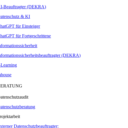
I-Beauftragter (DEKRA)
atenschutz & KI
hatGPT für Einsteiger
hatGPT für Fortgeschrittene
nformationssicherheit
nformationssicherheitsbeauftragter (DEKRA)
-Learning
nhouse
BERATUNG
atenschutzaudit
atenschutzberatung
rojektarbeit
xterner Datenschutzbeauftragter: