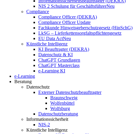
Informationssicherheitsbeauftragter (DEKRA)
NIS 2 Schulung für Geschäftsführer
Neu
Compliance
Compliance Officer (DEKRA)
Compliance Officer Update
Fachkunde Hinweisgeberschutzgesetz (HinSchG)
LkSG – Lieferkettensorgfaltspflichtengesetz
EU Data Act
Neu
Künstliche Intelligenz
KI Beauftragter (DEKRA)
Datenschutz & KI
ChatGPT Grundlagen
ChatGPT Masterclass
e-Learning KI
e-Learning
Beratung
Datenschutz
Externer Datenschutzbeauftragter
Braunschweig
Wolfenbüttel
Wolfsburg
Datenschutzberatung
Informationssicherheit
NIS-2
Künstliche Intelligenz