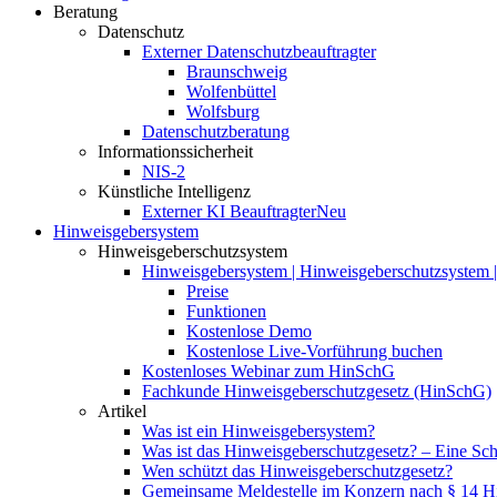
Beratung
Datenschutz
Externer Datenschutzbeauftragter
Braunschweig
Wolfenbüttel
Wolfsburg
Datenschutzberatung
Informationssicherheit
NIS-2
Künstliche Intelligenz
Externer KI Beauftragter
Neu
Hinweisgebersystem
Hinweisgeberschutzsystem
Hinweisgebersystem | Hinweisgeberschutzsystem | 
Preise
Funktionen
Kostenlose Demo
Kostenlose Live-Vorführung buchen
Kostenloses Webinar zum HinSchG
Fachkunde Hinweisgeberschutzgesetz (HinSchG)
Artikel
Was ist ein Hinweisgebersystem?
Was ist das Hinweisgeberschutzgesetz? – Eine Schri
Wen schützt das Hinweisgeberschutzgesetz?
Gemeinsame Meldestelle im Konzern nach § 14 