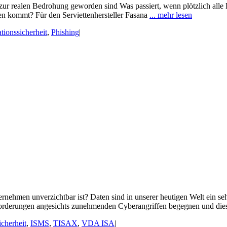
r realen Bedrohung geworden sind Was passiert, wenn plötzlich alle 
en kommt? Für den Serviettenhersteller Fasana
... mehr lesen
tionssicherheit
,
Phishing
|
ehmen unverzichtbar ist? Daten sind in unserer heutigen Welt ein seh
sforderungen angesichts zunehmenden Cyberangriffen begegnen und di
icherheit
,
ISMS
,
TISAX
,
VDA ISA
|