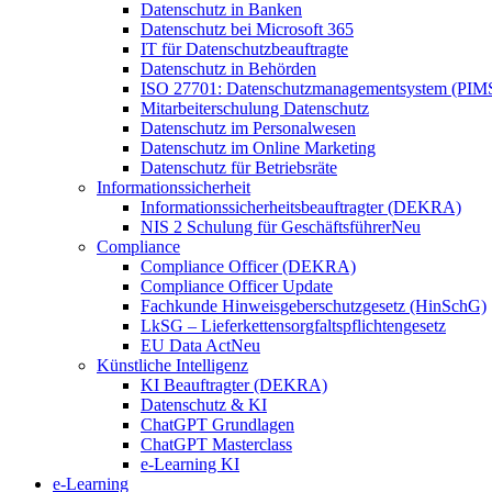
Datenschutz in Banken
Datenschutz bei Microsoft 365
IT für Datenschutzbeauftragte
Datenschutz in Behörden
ISO 27701: Datenschutzmanagementsystem (PIM
Mitarbeiterschulung Datenschutz
Datenschutz im Personalwesen
Datenschutz im Online Marketing
Datenschutz für Betriebsräte
Informationssicherheit
Informationssicherheitsbeauftragter (DEKRA)
NIS 2 Schulung für Geschäftsführer
Neu
Compliance
Compliance Officer (DEKRA)
Compliance Officer Update
Fachkunde Hinweisgeberschutzgesetz (HinSchG)
LkSG – Lieferkettensorgfaltspflichtengesetz
EU Data Act
Neu
Künstliche Intelligenz
KI Beauftragter (DEKRA)
Datenschutz & KI
ChatGPT Grundlagen
ChatGPT Masterclass
e-Learning KI
e-Learning