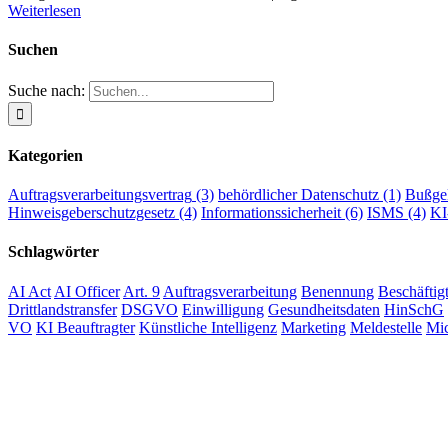
Weiterlesen
Suchen
Suche nach:
Kategorien
Auftragsverarbeitungsvertrag
(3)
behördlicher Datenschutz
(1)
Bußge
Hinweisgeberschutzgesetz
(4)
Informationssicherheit
(6)
ISMS
(4)
K
Schlagwörter
AI Act
AI Officer
Art. 9
Auftragsverarbeitung
Benennung
Beschäftig
Drittlandstransfer
DSGVO
Einwilligung
Gesundheitsdaten
HinSchG
VO
KI Beauftragter
Künstliche Intelligenz
Marketing
Meldestelle
Mic