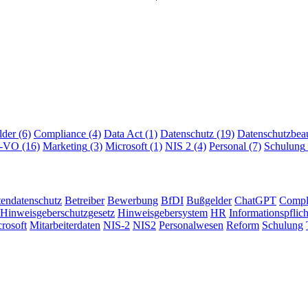
lder
(6)
Compliance
(4)
Data Act
(1)
Datenschutz
(19)
Datenschutzbeau
I-VO
(16)
Marketing
(3)
Microsoft
(1)
NIS 2
(4)
Personal
(7)
Schulung
tendatenschutz
Betreiber
Bewerbung
BfDI
Bußgelder
ChatGPT
Compl
Hinweisgeberschutzgesetz
Hinweisgebersystem
HR
Informationspflic
rosoft
Mitarbeiterdaten
NIS-2
NIS2
Personalwesen
Reform
Schulung