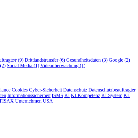
ftragte/r
(9)
Drittlandstransfer
(6)
Gesundheitsdaten
(3)
Google
(2)
(2)
Social Media
(1)
Videoüberwachung
(1)
iance
Cookies
Cyber-Sicherheit
Datenschutz
Datenschutzbeauftragter
hten
Informationssicherheit
ISMS
KI
KI-Kompetenz
KI-System
KI-
TISAX
Unternehmen
USA