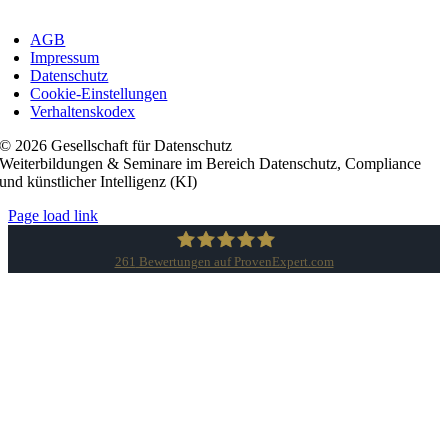
AGB
Impressum
Datenschutz
Cookie-Einstellungen
Verhaltenskodex
© 2026 Gesellschaft für Datenschutz
Weiterbildungen & Seminare im Bereich Datenschutz, Compliance
und künstlicher Intelligenz (KI)
Page load link
261
Bewertungen auf ProvenExpert.com
Gesellschaft für Datenschutz