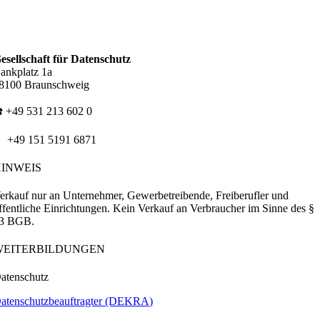
esellschaft für Datenschutz
ankplatz 1a
8100 Braunschweig
️ +49 531 213 602 0
 +49 151 5191 6871
HINWEIS
erkauf nur an Unternehmer, Gewerbetreibende, Freiberufler und
ffentliche Einrichtungen. Kein Verkauf an Verbraucher im Sinne des §
3 BGB.
WEITERBILDUNGEN
atenschutz
atenschutzbeauftragter (DEKRA)