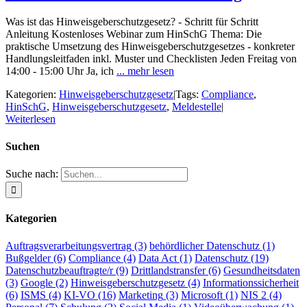
Was ist das Hinweisgeberschutzgesetz? - Schritt für Schritt
Anleitung Kostenloses Webinar zum HinSchG Thema: Die
praktische Umsetzung des Hinweisgeberschutzgesetzes - konkreter
Handlungsleitfaden inkl. Muster und Checklisten Jeden Freitag von
14:00 - 15:00 Uhr Ja, ich
... mehr lesen
Kategorien:
Hinweisgeberschutzgesetz
|
Tags:
Compliance
,
HinSchG
,
Hinweisgeberschutzgesetz
,
Meldestelle
|
Weiterlesen
Suchen
Suche nach:
Kategorien
Auftragsverarbeitungsvertrag
(3)
behördlicher Datenschutz
(1)
Bußgelder
(6)
Compliance
(4)
Data Act
(1)
Datenschutz
(19)
Datenschutzbeauftragte/r
(9)
Drittlandstransfer
(6)
Gesundheitsdaten
(3)
Google
(2)
Hinweisgeberschutzgesetz
(4)
Informationssicherheit
(6)
ISMS
(4)
KI-VO
(16)
Marketing
(3)
Microsoft
(1)
NIS 2
(4)