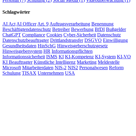
Personal
(7)
Schulung
(2)
Social Media
(1)
Videoüberwachung
(1)
Schlagwörter
AI Act
AI Officer
Art. 9
Auftragsverarbeitung
Benennung
Beschäftigtendatenschutz
Betreiber
Bewerbung
BfDI
Bußgelder
ChatGPT
Compliance
Cookies
Cyber-Sicherheit
Datenschutz
Datenschutzbeauftragter
Drittlandstransfer
DSGVO
Einwilligung
Gesundheitsdaten
HinSchG
Hinweisgeberschutzgesetz
Hinweisgebersystem
HR
Informationspflichten
Informationssicherheit
ISMS
KI
KI-Kompetenz
KI-System
KI-VO
KI Beauftragter
Künstliche Intelligenz
Marketing
Meldestelle
Microsoft
Mitarbeiterdaten
NIS-2
NIS2
Personalwesen
Reform
Schulung
TISAX
Unternehmen
USA