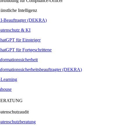
ortbildung für Compliance-Officer
ünstliche Intelligenz
I-Beauftragter (DEKRA)
atenschutz & KI
hatGPT für Einsteiger
hatGPT für Fortgeschrittene
nformationssicherheit
nformationssicherheitsbeauftragter (DEKRA)
-Learning
nhouse
BERATUNG
atenschutzaudit
atenschutzberatung