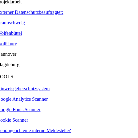
rojektarbeit
xterner Datenschutzbeauftragter:
raunschweig
olfenbüttel
olfsburg
annover
agdeburg
TOOLS
inweisgeberschutzsystem
oogle Analytics Scanner
oogle Fonts Scanner
ookie Scanner
enötige ich eine interne Meldestelle?