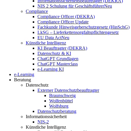
Informationssicherheitsbeauftragter (DEKRA)
NIS 2 Schulung für Geschäftsführer
Neu
Compliance
Compliance Officer (DEKRA)
Compliance Officer Update
Fachkunde Hinweisgeberschutzgesetz (HinSchG)
LkSG – Lieferkettensorgfaltspflichtengesetz
EU Data Act
Neu
Künstliche Intelligenz
KI Beauftragter (DEKRA)
Datenschutz & KI
ChatGPT Grundlagen
ChatGPT Masterclass
e-Learning KI
e-Learning
Beratung
Datenschutz
Externer Datenschutzbeauftragter
Braunschweig
Wolfenbüttel
Wolfsburg
Datenschutzberatung
Informationssicherheit
NIS-2
Künstliche Intelligenz