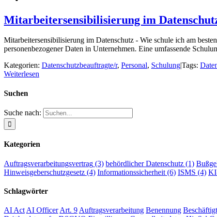
Mitarbeitersensibilisierung im Datenschut
Mitarbeitersensibilisierung im Datenschutz - Wie schule ich am beste
personenbezogener Daten in Unternehmen. Eine umfassende Schulung 
Kategorien:
Datenschutzbeauftragte/r
,
Personal
,
Schulung
|
Tags:
Daten
Weiterlesen
Suchen
Suche nach:
Kategorien
Auftragsverarbeitungsvertrag
(3)
behördlicher Datenschutz
(1)
Bußge
Hinweisgeberschutzgesetz
(4)
Informationssicherheit
(6)
ISMS
(4)
K
Schlagwörter
AI Act
AI Officer
Art. 9
Auftragsverarbeitung
Benennung
Beschäftig