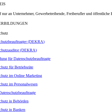
EIS
f nur an Unternehmer, Gewerbetreibende, Freiberufler und öffentliche
ERBILDUNGEN
chutz
chutzbeauftragter (DEKRA)
chutzauditor (DEKRA)
ldung für Datenschutzbeauftragte
hutz für Betriebsräte
chutz im Online Marketing
chutz im Personalwesen
 Datenschutzbeauftragte
chutz in Behörden
chutz in Banken