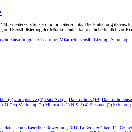
z
n? Mitarbeitersensibilisierung im Datenschutz. Die Einhaltung datensch
und Sensibilisierung der Mitarbeitenden kann dabei erheblich zur Red
schutzbeauftragter
,
e-Learning
,
Mitarbeitersensibilisierung
,
Schulung
|
lder
(6)
Compliance
(4)
Data Act
(1)
Datenschutz
(19)
Datenschutzbeau
I-VO
(16)
Marketing
(3)
Microsoft
(1)
NIS 2
(4)
Personal
(7)
Schulung
tendatenschutz
Betreiber
Bewerbung
BfDI
Bußgelder
ChatGPT
Compl