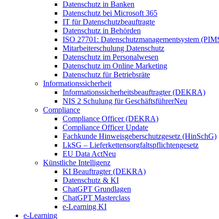
Datenschutz in Banken
Datenschutz bei Microsoft 365
IT für Datenschutzbeauftragte
Datenschutz in Behörden
ISO 27701: Datenschutzmanagementsystem (PIM
Mitarbeiterschulung Datenschutz
Datenschutz im Personalwesen
Datenschutz im Online Marketing
Datenschutz für Betriebsräte
Informationssicherheit
Informationssicherheitsbeauftragter (DEKRA)
NIS 2 Schulung für Geschäftsführer
Neu
Compliance
Compliance Officer (DEKRA)
Compliance Officer Update
Fachkunde Hinweisgeberschutzgesetz (HinSchG)
LkSG – Lieferkettensorgfaltspflichtengesetz
EU Data Act
Neu
Künstliche Intelligenz
KI Beauftragter (DEKRA)
Datenschutz & KI
ChatGPT Grundlagen
ChatGPT Masterclass
e-Learning KI
e-Learning