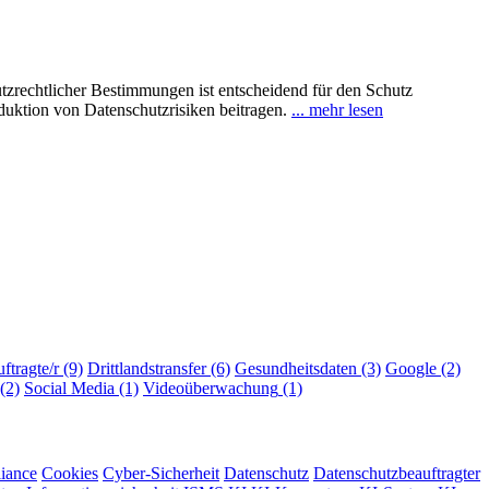
utzrechtlicher Bestimmungen ist entscheidend für den Schutz
uktion von Datenschutzrisiken beitragen.
... mehr lesen
ftragte/r
(9)
Drittlandstransfer
(6)
Gesundheitsdaten
(3)
Google
(2)
(2)
Social Media
(1)
Videoüberwachung
(1)
iance
Cookies
Cyber-Sicherheit
Datenschutz
Datenschutzbeauftragter