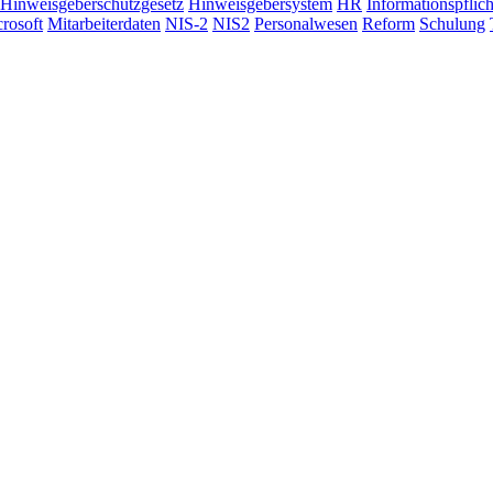
Hinweisgeberschutzgesetz
Hinweisgebersystem
HR
Informationspflic
rosoft
Mitarbeiterdaten
NIS-2
NIS2
Personalwesen
Reform
Schulung