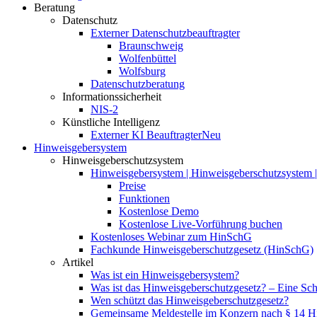
Beratung
Datenschutz
Externer Datenschutzbeauftragter
Braunschweig
Wolfenbüttel
Wolfsburg
Datenschutzberatung
Informationssicherheit
NIS-2
Künstliche Intelligenz
Externer KI Beauftragter
Neu
Hinweisgebersystem
Hinweisgeberschutzsystem
Hinweisgebersystem | Hinweisgeberschutzsystem | 
Preise
Funktionen
Kostenlose Demo
Kostenlose Live-Vorführung buchen
Kostenloses Webinar zum HinSchG
Fachkunde Hinweisgeberschutzgesetz (HinSchG)
Artikel
Was ist ein Hinweisgebersystem?
Was ist das Hinweisgeberschutzgesetz? – Eine Schri
Wen schützt das Hinweisgeberschutzgesetz?
Gemeinsame Meldestelle im Konzern nach § 14 