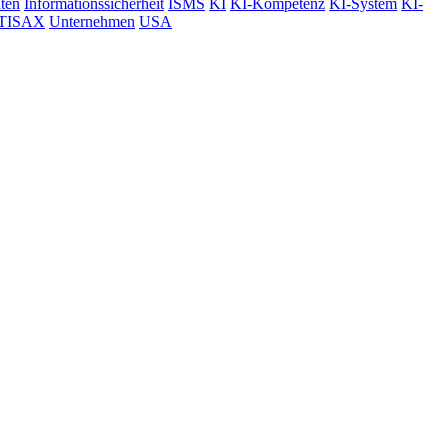
hten
Informationssicherheit
ISMS
KI
KI-Kompetenz
KI-System
KI-
TISAX
Unternehmen
USA