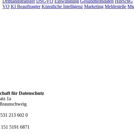
Drittlandstransfer
DSGVO
Einwilligung
Gesundheitsdaten
HinSchG
VO
KI Beauftragter
Künstliche Intelligenz
Marketing
Meldestelle
Mic
schaft für Datenschutz
atz 1a
Braunschweig
 531 213 602 0
 151 5191 6871