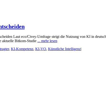
ntscheiden
tscheiden Laut eco/Civey-Umfrage steigt die Nutzung von KI in deutsch
ne aktuelle Bitkom-Studie
... mehr lesen
ragter
,
KI-Kompetenz
,
KI-VO
,
Künstliche Intelligenz
|