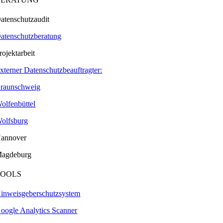
atenschutzaudit
atenschutzberatung
rojektarbeit
xterner Datenschutzbeauftragter:
raunschweig
olfenbüttel
olfsburg
annover
agdeburg
TOOLS
inweisgeberschutzsystem
oogle Analytics Scanner