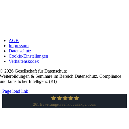
AGB
Impressum
Datenschutz
Cookie-Einstellungen
Verhaltenskodex
© 2026 Gesellschaft für Datenschutz
Weiterbildungen & Seminare im Bereich Datenschutz, Compliance
und künstlicher Intelligenz (KI)
Page load link
261
Bewertungen auf ProvenExpert.com
Gesellschaft für Datenschutz