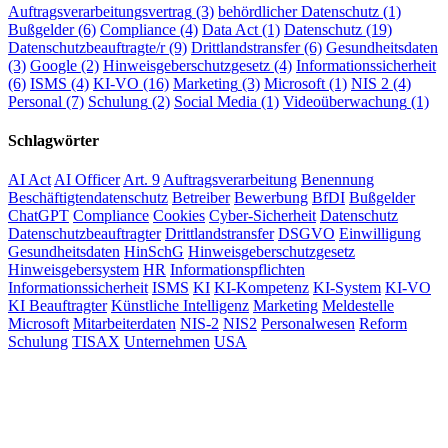
Auftragsverarbeitungsvertrag
(3)
behördlicher Datenschutz
(1)
Bußgelder
(6)
Compliance
(4)
Data Act
(1)
Datenschutz
(19)
Datenschutzbeauftragte/r
(9)
Drittlandstransfer
(6)
Gesundheitsdaten
(3)
Google
(2)
Hinweisgeberschutzgesetz
(4)
Informationssicherheit
(6)
ISMS
(4)
KI-VO
(16)
Marketing
(3)
Microsoft
(1)
NIS 2
(4)
Personal
(7)
Schulung
(2)
Social Media
(1)
Videoüberwachung
(1)
Schlagwörter
AI Act
AI Officer
Art. 9
Auftragsverarbeitung
Benennung
Beschäftigtendatenschutz
Betreiber
Bewerbung
BfDI
Bußgelder
ChatGPT
Compliance
Cookies
Cyber-Sicherheit
Datenschutz
Datenschutzbeauftragter
Drittlandstransfer
DSGVO
Einwilligung
Gesundheitsdaten
HinSchG
Hinweisgeberschutzgesetz
Hinweisgebersystem
HR
Informationspflichten
Informationssicherheit
ISMS
KI
KI-Kompetenz
KI-System
KI-VO
KI Beauftragter
Künstliche Intelligenz
Marketing
Meldestelle
Microsoft
Mitarbeiterdaten
NIS-2
NIS2
Personalwesen
Reform
Schulung
TISAX
Unternehmen
USA