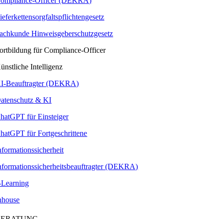
ompliance-Officer (DEKRA)
ieferkettensorgfaltspflichtengesetz
achkunde Hinweisgeberschutzgesetz
ortbildung für Compliance-Officer
ünstliche Intelligenz
I-Beauftragter (DEKRA)
atenschutz & KI
hatGPT für Einsteiger
hatGPT für Fortgeschrittene
nformationssicherheit
nformationssicherheitsbeauftragter (DEKRA)
-Learning
nhouse
BERATUNG