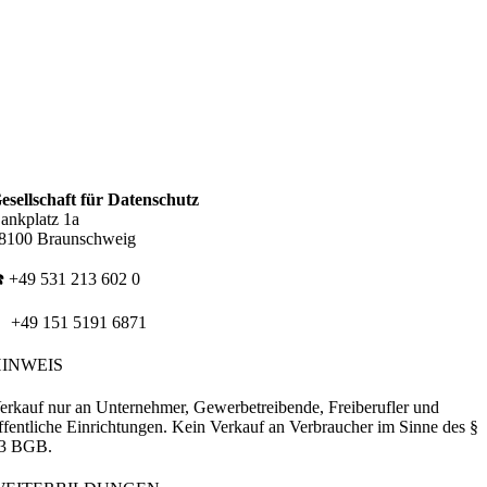
esellschaft für Datenschutz
ankplatz 1a
8100 Braunschweig
️ +49 531 213 602 0
 +49 151 5191 6871
HINWEIS
erkauf nur an Unternehmer, Gewerbetreibende, Freiberufler und
ffentliche Einrichtungen. Kein Verkauf an Verbraucher im Sinne des §
3 BGB.