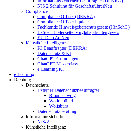
Informationssicherheitsbeauftragter (DEKRA)
NIS 2 Schulung für Geschäftsführer
Neu
Compliance
Compliance Officer (DEKRA)
Compliance Officer Update
Fachkunde Hinweisgeberschutzgesetz (HinSchG)
LkSG – Lieferkettensorgfaltspflichtengesetz
EU Data Act
Neu
Künstliche Intelligenz
KI Beauftragter (DEKRA)
Datenschutz & KI
ChatGPT Grundlagen
ChatGPT Masterclass
e-Learning KI
e-Learning
Beratung
Datenschutz
Externer Datenschutzbeauftragter
Braunschweig
Wolfenbüttel
Wolfsburg
Datenschutzberatung
Informationssicherheit
NIS-2
Künstliche Intelligenz