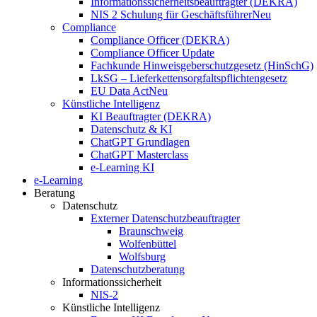
Informationssicherheitsbeauftragter (DEKRA)
NIS 2 Schulung für Geschäftsführer
Neu
Compliance
Compliance Officer (DEKRA)
Compliance Officer Update
Fachkunde Hinweisgeberschutzgesetz (HinSchG)
LkSG – Lieferkettensorgfaltspflichtengesetz
EU Data Act
Neu
Künstliche Intelligenz
KI Beauftragter (DEKRA)
Datenschutz & KI
ChatGPT Grundlagen
ChatGPT Masterclass
e-Learning KI
e-Learning
Beratung
Datenschutz
Externer Datenschutzbeauftragter
Braunschweig
Wolfenbüttel
Wolfsburg
Datenschutzberatung
Informationssicherheit
NIS-2
Künstliche Intelligenz