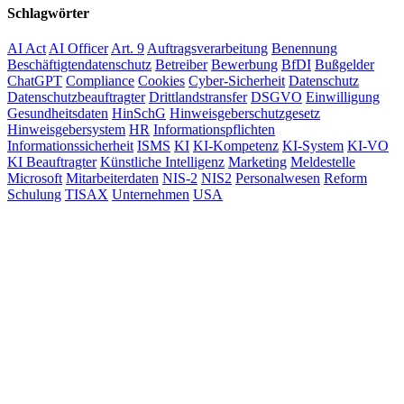
Schlagwörter
AI Act
AI Officer
Art. 9
Auftragsverarbeitung
Benennung
Beschäftigtendatenschutz
Betreiber
Bewerbung
BfDI
Bußgelder
ChatGPT
Compliance
Cookies
Cyber-Sicherheit
Datenschutz
Datenschutzbeauftragter
Drittlandstransfer
DSGVO
Einwilligung
Gesundheitsdaten
HinSchG
Hinweisgeberschutzgesetz
Hinweisgebersystem
HR
Informationspflichten
Informationssicherheit
ISMS
KI
KI-Kompetenz
KI-System
KI-VO
KI Beauftragter
Künstliche Intelligenz
Marketing
Meldestelle
Microsoft
Mitarbeiterdaten
NIS-2
NIS2
Personalwesen
Reform
Schulung
TISAX
Unternehmen
USA