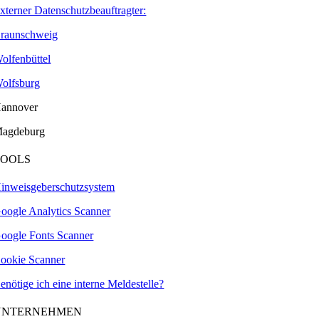
xterner Datenschutzbeauftragter:
raunschweig
olfenbüttel
olfsburg
annover
agdeburg
TOOLS
inweisgeberschutzsystem
oogle Analytics Scanner
oogle Fonts Scanner
ookie Scanner
enötige ich eine interne Meldestelle?
UNTERNEHMEN