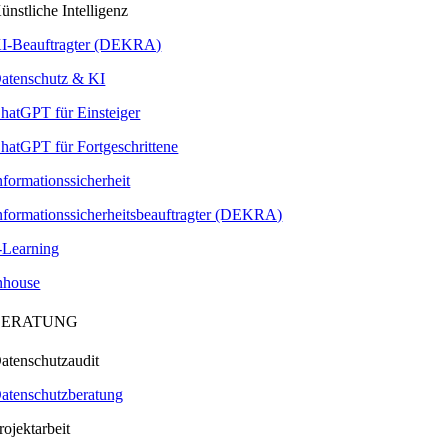
ünstliche Intelligenz
I-Beauftragter (DEKRA)
atenschutz & KI
hatGPT für Einsteiger
hatGPT für Fortgeschrittene
nformationssicherheit
nformationssicherheitsbeauftragter (DEKRA)
-Learning
nhouse
BERATUNG
atenschutzaudit
atenschutzberatung
rojektarbeit