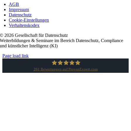
AGB
Impressum
Datenschutz
Cookie-Einstellungen
Verhaltenskodex
© 2026 Gesellschaft für Datenschutz
Weiterbildungen & Seminare im Bereich Datenschutz, Compliance
und künstlicher Intelligenz (KI)
Page load link
261
Bewertungen auf ProvenExpert.com
Gesellschaft für Datenschutz