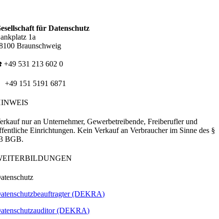
esellschaft für Datenschutz
ankplatz 1a
8100 Braunschweig
️ +49 531 213 602 0
 +49 151 5191 6871
HINWEIS
erkauf nur an Unternehmer, Gewerbetreibende, Freiberufler und
ffentliche Einrichtungen. Kein Verkauf an Verbraucher im Sinne des §
3 BGB.
WEITERBILDUNGEN
atenschutz
atenschutzbeauftragter (DEKRA)
atenschutzauditor (DEKRA)