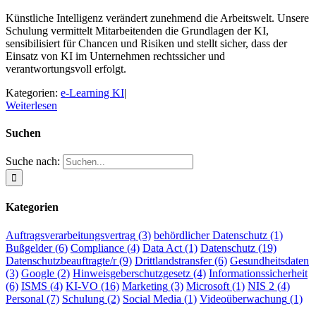
Künstliche Intelligenz verändert zunehmend die Arbeitswelt. Unsere
Schulung vermittelt Mitarbeitenden die Grundlagen der KI,
sensibilisiert für Chancen und Risiken und stellt sicher, dass der
Einsatz von KI im Unternehmen rechtssicher und
verantwortungsvoll erfolgt.
Kategorien:
e-Learning KI
|
Weiterlesen
Suchen
Suche nach:
Kategorien
Auftragsverarbeitungsvertrag
(3)
behördlicher Datenschutz
(1)
Bußgelder
(6)
Compliance
(4)
Data Act
(1)
Datenschutz
(19)
Datenschutzbeauftragte/r
(9)
Drittlandstransfer
(6)
Gesundheitsdaten
(3)
Google
(2)
Hinweisgeberschutzgesetz
(4)
Informationssicherheit
(6)
ISMS
(4)
KI-VO
(16)
Marketing
(3)
Microsoft
(1)
NIS 2
(4)
Personal
(7)
Schulung
(2)
Social Media
(1)
Videoüberwachung
(1)