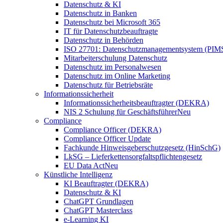
Datenschutz & KI
Datenschutz in Banken
Datenschutz bei Microsoft 365
IT für Datenschutzbeauftragte
Datenschutz in Behörden
ISO 27701: Datenschutzmanagementsystem (PIM
Mitarbeiterschulung Datenschutz
Datenschutz im Personalwesen
Datenschutz im Online Marketing
Datenschutz für Betriebsräte
Informationssicherheit
Informationssicherheitsbeauftragter (DEKRA)
NIS 2 Schulung für Geschäftsführer
Neu
Compliance
Compliance Officer (DEKRA)
Compliance Officer Update
Fachkunde Hinweisgeberschutzgesetz (HinSchG)
LkSG – Lieferkettensorgfaltspflichtengesetz
EU Data Act
Neu
Künstliche Intelligenz
KI Beauftragter (DEKRA)
Datenschutz & KI
ChatGPT Grundlagen
ChatGPT Masterclass
e-Learning KI