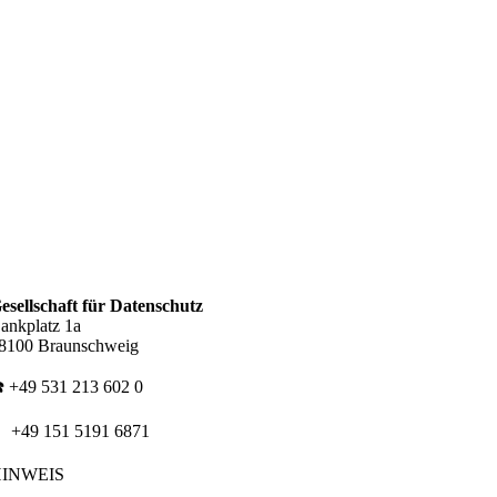
esellschaft für Datenschutz
ankplatz 1a
8100 Braunschweig
️ +49 531 213 602 0
 +49 151 5191 6871
HINWEIS