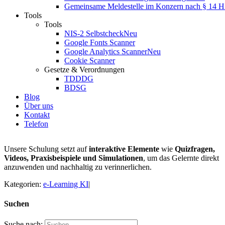
Gemeinsame Meldestelle im Konzern nach § 14 
Tools
Tools
NIS-2 Selbstcheck
Neu
Google Fonts Scanner
Google Analytics Scanner
Neu
Cookie Scanner
Gesetze & Verordnungen
TDDDG
BDSG
Blog
Über uns
Kontakt
Telefon
Unsere Schulung setzt auf
interaktive Elemente
wie
Quizfragen,
Videos, Praxisbeispiele und Simulationen
, um das Gelernte direkt
anzuwenden und nachhaltig zu verinnerlichen.
Kategorien:
e-Learning KI
|
Suchen
Suche nach: