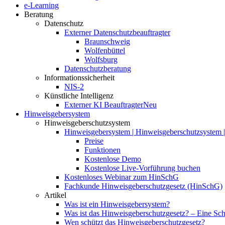
e-Learning
Beratung
Datenschutz
Externer Datenschutzbeauftragter
Braunschweig
Wolfenbüttel
Wolfsburg
Datenschutzberatung
Informationssicherheit
NIS-2
Künstliche Intelligenz
Externer KI Beauftragter
Neu
Hinweisgebersystem
Hinweisgeberschutzsystem
Hinweisgebersystem | Hinweisgeberschutzsystem | 
Preise
Funktionen
Kostenlose Demo
Kostenlose Live-Vorführung buchen
Kostenloses Webinar zum HinSchG
Fachkunde Hinweisgeberschutzgesetz (HinSchG)
Artikel
Was ist ein Hinweisgebersystem?
Was ist das Hinweisgeberschutzgesetz? – Eine Schri
Wen schützt das Hinweisgeberschutzgesetz?