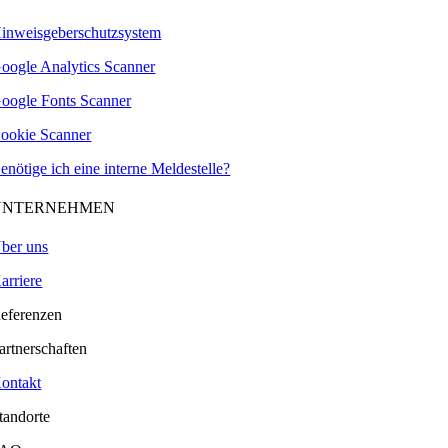
inweisgeberschutzsystem
oogle Analytics Scanner
oogle Fonts Scanner
ookie Scanner
enötige ich eine interne Meldestelle?
UNTERNEHMEN
ber uns
arriere
eferenzen
artnerschaften
ontakt
tandorte