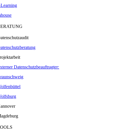
-Learning
nhouse
BERATUNG
atenschutzaudit
atenschutzberatung
rojektarbeit
xterner Datenschutzbeauftragter:
raunschweig
olfenbüttel
olfsburg
annover
agdeburg
TOOLS