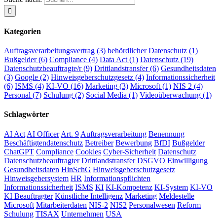
Kategorien
Auftragsverarbeitungsvertrag
(3)
behördlicher Datenschutz
(1)
Bußgelder
(6)
Compliance
(4)
Data Act
(1)
Datenschutz
(19)
Datenschutzbeauftragte/r
(9)
Drittlandstransfer
(6)
Gesundheitsdaten
(3)
Google
(2)
Hinweisgeberschutzgesetz
(4)
Informationssicherheit
(6)
ISMS
(4)
KI-VO
(16)
Marketing
(3)
Microsoft
(1)
NIS 2
(4)
Personal
(7)
Schulung
(2)
Social Media
(1)
Videoüberwachung
(1)
Schlagwörter
AI Act
AI Officer
Art. 9
Auftragsverarbeitung
Benennung
Beschäftigtendatenschutz
Betreiber
Bewerbung
BfDI
Bußgelder
ChatGPT
Compliance
Cookies
Cyber-Sicherheit
Datenschutz
Datenschutzbeauftragter
Drittlandstransfer
DSGVO
Einwilligung
Gesundheitsdaten
HinSchG
Hinweisgeberschutzgesetz
Hinweisgebersystem
HR
Informationspflichten
Informationssicherheit
ISMS
KI
KI-Kompetenz
KI-System
KI-VO
KI Beauftragter
Künstliche Intelligenz
Marketing
Meldestelle
Microsoft
Mitarbeiterdaten
NIS-2
NIS2
Personalwesen
Reform
Schulung
TISAX
Unternehmen
USA