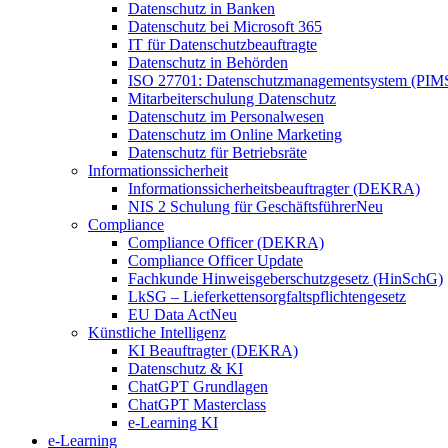
Datenschutz in Banken
Datenschutz bei Microsoft 365
IT für Datenschutzbeauftragte
Datenschutz in Behörden
ISO 27701: Datenschutzmanagementsystem (PIM
Mitarbeiterschulung Datenschutz
Datenschutz im Personalwesen
Datenschutz im Online Marketing
Datenschutz für Betriebsräte
Informationssicherheit
Informationssicherheitsbeauftragter (DEKRA)
NIS 2 Schulung für Geschäftsführer
Neu
Compliance
Compliance Officer (DEKRA)
Compliance Officer Update
Fachkunde Hinweisgeberschutzgesetz (HinSchG)
LkSG – Lieferkettensorgfaltspflichtengesetz
EU Data Act
Neu
Künstliche Intelligenz
KI Beauftragter (DEKRA)
Datenschutz & KI
ChatGPT Grundlagen
ChatGPT Masterclass
e-Learning KI
e-Learning