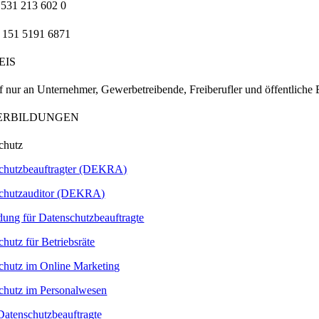
 531 213 602 0
 151 5191 6871
EIS
f nur an Unternehmer, Gewerbetreibende, Freiberufler und öffentliche
ERBILDUNGEN
chutz
chutzbeauftragter (DEKRA)
chutzauditor (DEKRA)
ldung für Datenschutzbeauftragte
hutz für Betriebsräte
chutz im Online Marketing
chutz im Personalwesen
 Datenschutzbeauftragte