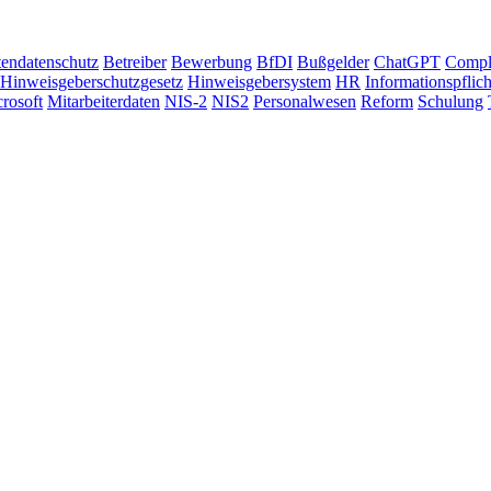
tendatenschutz
Betreiber
Bewerbung
BfDI
Bußgelder
ChatGPT
Compl
Hinweisgeberschutzgesetz
Hinweisgebersystem
HR
Informationspflic
rosoft
Mitarbeiterdaten
NIS-2
NIS2
Personalwesen
Reform
Schulung