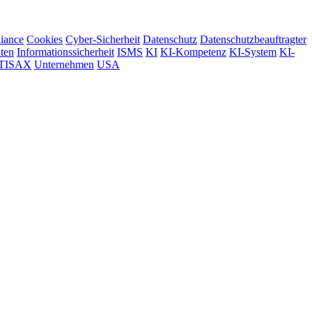
iance
Cookies
Cyber-Sicherheit
Datenschutz
Datenschutzbeauftragter
hten
Informationssicherheit
ISMS
KI
KI-Kompetenz
KI-System
KI-
TISAX
Unternehmen
USA