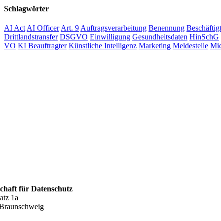
Schlagwörter
AI Act
AI Officer
Art. 9
Auftragsverarbeitung
Benennung
Beschäftig
Drittlandstransfer
DSGVO
Einwilligung
Gesundheitsdaten
HinSchG
VO
KI Beauftragter
Künstliche Intelligenz
Marketing
Meldestelle
Mic
schaft für Datenschutz
atz 1a
Braunschweig