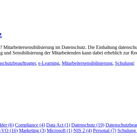
z
n? Mitarbeitersensibilisierung im Datenschutz. Die Einhaltung datensch
und Sensibilisierung der Mitarbeitenden kann dabei erheblich zur Red
schutzbeauftragter
,
e-Learning
,
Mitarbeitersensibilisierung
,
Schulung
|
lder
(6)
Compliance
(4)
Data Act
(1)
Datenschutz
(19)
Datenschutzbeau
I-VO
(16)
Marketing
(3)
Microsoft
(1)
NIS 2
(4)
Personal
(7)
Schulung