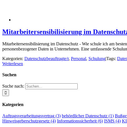
Mitarbeitersensibilisierung im Datenschut
Mitarbeitersensibilisierung im Datenschutz - Wie schule ich am beste
personenbezogener Daten in Unternehmen. Eine umfassende Schulung 
Kategorien:
Datenschutzbeauftragte/r
,
Personal
,
Schulung
|
Tags:
Daten
Weiterlesen
Suchen
Suche nach:
Kategorien
Auftragsverarbeitungsvertrag
(3)
behördlicher Datenschutz
(1)
Bußge
Hinweisgeberschutzgesetz
(4)
Informationssicherheit
(6)
ISMS
(4)
K