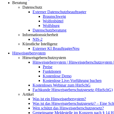
Beratung
Datenschutz
Externer Datenschutzbeauftragter
Braunschweig
Wolfenbüttel
Wolfsburg
Datenschutzberatung
Informationssicherheit
NIS-2
Künstliche Intelligenz
Externer KI Beauftragter
Neu
Hinweisgebersystem
Hinweisgeberschutzsystem
Hinweisgebersystem | Hinweisgeberschutzsystem | 
Preise
Funktionen
Kostenlose Demo
Kostenlose Live-Vorführung buchen
Kostenloses Webinar zum HinSchG
Fachkunde Hinweisgeberschutzgesetz (HinSchG)
Artikel
Was ist ein Hinweisgebersystem?
Was ist das Hinweisgeberschutzgesetz? – Eine Schri
Wen schützt das Hinweisgeberschutzgesetz?
Gemeinsame Meldestelle im Konzern nach § 14 