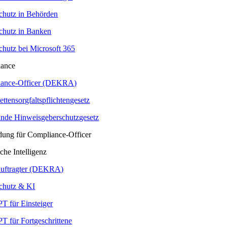
chutz in Behörden
chutz in Banken
chutz bei Microsoft 365
iance
ance-Officer (DEKRA)
ettensorgfaltspflichtengesetz
nde Hinweisgeberschutzgesetz
ldung für Compliance-Officer
che Intelligenz
uftragter (DEKRA)
chutz & KI
T für Einsteiger
T für Fortgeschrittene