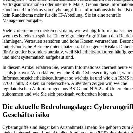
Vertragsinformationen oder interne E-Mails. Genau diese Information
zunehmend im Fokus von Cyberangriffen. Informationssicherheit ist 
kein Randthema mehr für die IT-Abteilung. Sie ist eine zentrale
Managementaufgabe.
Viele Unternehmen merken erst dann, wie wichtig Informationssicherhe
wenn es bereits zu spät ist. Ein erfolgreicher Angriff kann den Betrieb
lahmlegen, Vertrauen zerstören und hohe Kosten verursachen. Beson
mittelständische Betriebe unterschätzen oft ihr eigenes Risiko. Dabei s
für Angreifer besonders attraktiv, weil Sicherheitsstrukturen häufig 
und nicht systematisch aufgebaut sind.
In diesem Artikel erfahren Sie, warum Informationssicherheit heute w
ist als je zuvor. Wir erklären, welche Rolle Cybersecurity spielt, waru
Informationssicherheitsbeauftragter so wichtig ist und wie ein ISMS 
27001 hilft, Risiken zu beherrschen. Außerdem zeigen wir, welche
regulatorischen Anforderungen aus BSIG und NIS-2 auf Unternehm
zukommen und wie Sie sich praxisnah vorbereiten können.
Die aktuelle Bedrohungslage: Cyberangriff
Geschäftsrisiko
Cyberangriffe sind längst kein Ausnahmefall mehr. Sie gehören zum A
vieler Unternehmen. Laut aktuellen Studien waren
87 % der deutsc