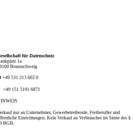
esellschaft für Datenschutz
ankplatz 1a
8100 Braunschweig
️ +49 531 213 602 0
 +49 151 5191 6871
HINWEIS
erkauf nur an Unternehmer, Gewerbetreibende, Freiberufler und
ffentliche Einrichtungen. Kein Verkauf an Verbraucher im Sinne des §
3 BGB.