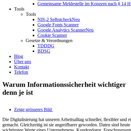
Gemeinsame Meldestelle im Konzern nach § 14 
Tools
Tools
NIS-2 Selbstcheck
Neu
Google Fonts Scanner
Google Analytics Scanner
Neu
Cookie Scanner
Gesetze & Verordnungen
TDDDG
BDSG
Blog
Über uns
Kontakt
Telefon
Warum Informationssicherheit wichtiger
denn je ist
Zeige grösseres Bild
Die Digitalisierung hat unseren Arbeitsalltag schneller, flexibler und ef
gemacht. Gleichzeitig ist sie angreifbarer geworden. Daten sind heute 
wichtigsten Werte eines Unternehmens. Kundendaten, Forschungsunt