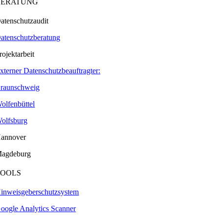
BERATUNG
atenschutzaudit
atenschutzberatung
rojektarbeit
xterner Datenschutzbeauftragter:
raunschweig
olfenbüttel
olfsburg
annover
agdeburg
TOOLS
inweisgeberschutzsystem
oogle Analytics Scanner