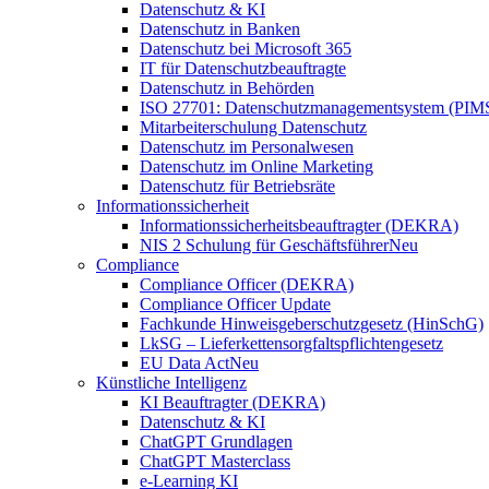
Datenschutz & KI
Datenschutz in Banken
Datenschutz bei Microsoft 365
IT für Datenschutzbeauftragte
Datenschutz in Behörden
ISO 27701: Datenschutzmanagementsystem (PIM
Mitarbeiterschulung Datenschutz
Datenschutz im Personalwesen
Datenschutz im Online Marketing
Datenschutz für Betriebsräte
Informationssicherheit
Informationssicherheitsbeauftragter (DEKRA)
NIS 2 Schulung für Geschäftsführer
Neu
Compliance
Compliance Officer (DEKRA)
Compliance Officer Update
Fachkunde Hinweisgeberschutzgesetz (HinSchG)
LkSG – Lieferkettensorgfaltspflichtengesetz
EU Data Act
Neu
Künstliche Intelligenz
KI Beauftragter (DEKRA)
Datenschutz & KI
ChatGPT Grundlagen
ChatGPT Masterclass
e-Learning KI