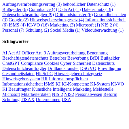
Auftragsverarbeitungsvertrag
(3)
behördlicher Datenschutz
(1)
Bußgelder
(6)
Compliance
(4)
Data Act
(1)
Datenschutz
(19)
Datenschutzbeauftragte/r
(9)
Drittlandstransfer
(6)
Gesundheitsdaten
(3)
Google
(2)
Hinweisgeberschutzgesetz
(4)
Informationssicherheit
(6)
ISMS
(4)
KI-VO
(16)
Marketing
(3)
Microsoft
(1)
NIS 2
(4)
Personal
(7)
Schulung
(2)
Social Media
(1)
Videoüberwachung
(1)
Schlagwörter
AI Act
AI Officer
Art. 9
Auftragsverarbeitung
Benennung
Beschäftigtendatenschutz
Betreiber
Bewerbung
BfDI
Bußgelder
ChatGPT
Compliance
Cookies
Cyber-Sicherheit
Datenschutz
Datenschutzbeauftragter
Drittlandstransfer
DSGVO
Einwilligung
Gesundheitsdaten
HinSchG
Hinweisgeberschutzgesetz
Hinweisgebersystem
HR
Informationspflichten
Informationssicherheit
ISMS
KI
KI-Kompetenz
KI-System
KI-VO
KI Beauftragter
Künstliche Intelligenz
Marketing
Meldestelle
Microsoft
Mitarbeiterdaten
NIS-2
NIS2
Personalwesen
Reform
Schulung
TISAX
Unternehmen
USA