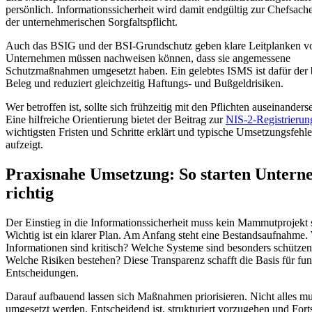
persönlich. Informationssicherheit wird damit endgültig zur Chefsach
der unternehmerischen Sorgfaltspflicht.
Auch das BSIG und der BSI-Grundschutz geben klare Leitplanken vo
Unternehmen müssen nachweisen können, dass sie angemessene
Schutzmaßnahmen umgesetzt haben. Ein gelebtes ISMS ist dafür der 
Beleg und reduziert gleichzeitig Haftungs- und Bußgeldrisiken.
Wer betroffen ist, sollte sich frühzeitig mit den Pflichten auseinanders
Eine hilfreiche Orientierung bietet der Beitrag zur
NIS-2-Registrierun
wichtigsten Fristen und Schritte erklärt und typische Umsetzungsfehle
aufzeigt.
Praxisnahe Umsetzung: So starten Unter
richtig
Der Einstieg in die Informationssicherheit muss kein Mammutprojekt 
Wichtig ist ein klarer Plan. Am Anfang steht eine Bestandsaufnahme.
Informationen sind kritisch? Welche Systeme sind besonders schütze
Welche Risiken bestehen? Diese Transparenz schafft die Basis für fun
Entscheidungen.
Darauf aufbauend lassen sich Maßnahmen priorisieren. Nicht alles mu
umgesetzt werden. Entscheidend ist, strukturiert vorzugehen und Forts