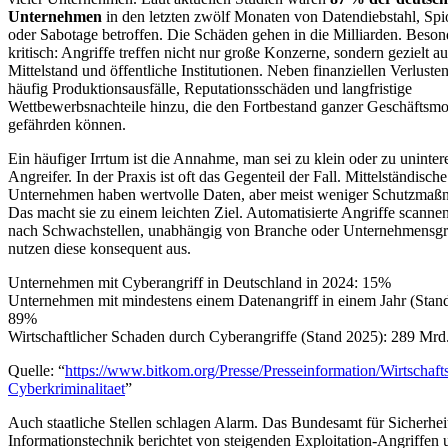
Unternehmen
in den letzten zwölf Monaten von Datendiebstahl, Sp
oder Sabotage betroffen. Die Schäden gehen in die Milliarden. Beson
kritisch: Angriffe treffen nicht nur große Konzerne, sondern gezielt a
Mittelstand und öffentliche Institutionen. Neben finanziellen Verlus
häufig Produktionsausfälle, Reputationsschäden und langfristige
Wettbewerbsnachteile hinzu, die den Fortbestand ganzer Geschäftsmo
gefährden können.
Ein häufiger Irrtum ist die Annahme, man sei zu klein oder zu unintere
Angreifer. In der Praxis ist oft das Gegenteil der Fall. Mittelständische
Unternehmen haben wertvolle Daten, aber meist weniger Schutzmaß
Das macht sie zu einem leichten Ziel. Automatisierte Angriffe scannen
nach Schwachstellen, unabhängig von Branche oder Unternehmensgr
nutzen diese konsequent aus.
Unternehmen mit Cyberangriff in Deutschland in 2024: 15%
Unternehmen mit mindestens einem Datenangriff in einem Jahr (Stan
89%
Wirtschaftlicher Schaden durch Cyberangriffe (Stand 2025): 289 Mrd
Quelle: “
https://www.bitkom.org/Presse/Presseinformation/Wirtschaft
Cyberkriminalitaet
”
Auch staatliche Stellen schlagen Alarm. Das Bundesamt für Sicherheit
Informationstechnik berichtet von steigenden Exploitation-Angriffen 