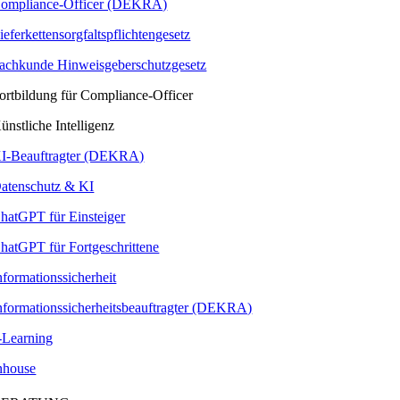
ompliance-Officer (DEKRA)
ieferkettensorgfaltspflichtengesetz
achkunde Hinweisgeberschutzgesetz
ortbildung für Compliance-Officer
ünstliche Intelligenz
I-Beauftragter (DEKRA)
atenschutz & KI
hatGPT für Einsteiger
hatGPT für Fortgeschrittene
nformationssicherheit
nformationssicherheitsbeauftragter (DEKRA)
-Learning
nhouse