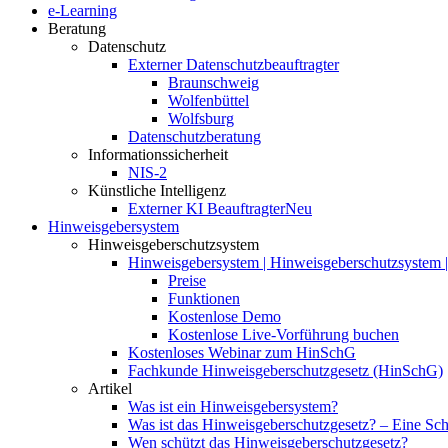
e-Learning
Beratung
Datenschutz
Externer Datenschutzbeauftragter
Braunschweig
Wolfenbüttel
Wolfsburg
Datenschutzberatung
Informationssicherheit
NIS-2
Künstliche Intelligenz
Externer KI Beauftragter
Neu
Hinweisgebersystem
Hinweisgeberschutzsystem
Hinweisgebersystem | Hinweisgeberschutzsystem | 
Preise
Funktionen
Kostenlose Demo
Kostenlose Live-Vorführung buchen
Kostenloses Webinar zum HinSchG
Fachkunde Hinweisgeberschutzgesetz (HinSchG)
Artikel
Was ist ein Hinweisgebersystem?
Was ist das Hinweisgeberschutzgesetz? – Eine Schri
Wen schützt das Hinweisgeberschutzgesetz?