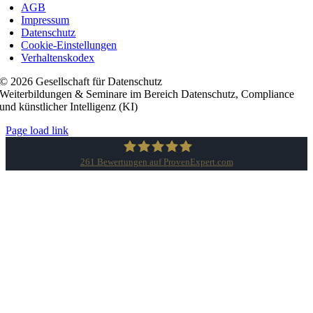
AGB
Impressum
Datenschutz
Cookie-Einstellungen
Verhaltenskodex
© 2026 Gesellschaft für Datenschutz
Weiterbildungen & Seminare im Bereich Datenschutz, Compliance
und künstlicher Intelligenz (KI)
Page load link
261
Bewertungen auf ProvenExpert.com
Gesellschaft für Datenschutz