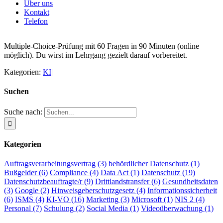
Über uns
Kontakt
Telefon
Multiple‑Choice‑Prüfung mit 60 Fragen in 90 Minuten (online
möglich). Du wirst im Lehrgang gezielt darauf vorbereitet.
Kategorien:
KI
|
Suchen
Suche nach:
Kategorien
Auftragsverarbeitungsvertrag
(3)
behördlicher Datenschutz
(1)
Bußgelder
(6)
Compliance
(4)
Data Act
(1)
Datenschutz
(19)
Datenschutzbeauftragte/r
(9)
Drittlandstransfer
(6)
Gesundheitsdaten
(3)
Google
(2)
Hinweisgeberschutzgesetz
(4)
Informationssicherheit
(6)
ISMS
(4)
KI-VO
(16)
Marketing
(3)
Microsoft
(1)
NIS 2
(4)
Personal
(7)
Schulung
(2)
Social Media
(1)
Videoüberwachung
(1)