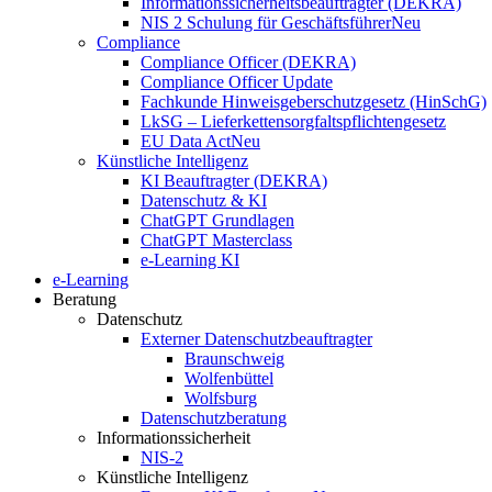
Informationssicherheitsbeauftragter (DEKRA)
NIS 2 Schulung für Geschäftsführer
Neu
Compliance
Compliance Officer (DEKRA)
Compliance Officer Update
Fachkunde Hinweisgeberschutzgesetz (HinSchG)
LkSG – Lieferkettensorgfaltspflichtengesetz
EU Data Act
Neu
Künstliche Intelligenz
KI Beauftragter (DEKRA)
Datenschutz & KI
ChatGPT Grundlagen
ChatGPT Masterclass
e-Learning KI
e-Learning
Beratung
Datenschutz
Externer Datenschutzbeauftragter
Braunschweig
Wolfenbüttel
Wolfsburg
Datenschutzberatung
Informationssicherheit
NIS-2
Künstliche Intelligenz