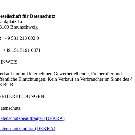
esellschaft für Datenschutz
ankplatz 1a
8100 Braunschweig
️ +49 531 213 602 0
 +49 151 5191 6871
HINWEIS
erkauf nur an Unternehmer, Gewerbetreibende, Freiberufler und
ffentliche Einrichtungen. Kein Verkauf an Verbraucher im Sinne des §
3 BGB.
WEITERBILDUNGEN
atenschutz
atenschutzbeauftragter (DEKRA)
atenschutzauditor (DEKRA)