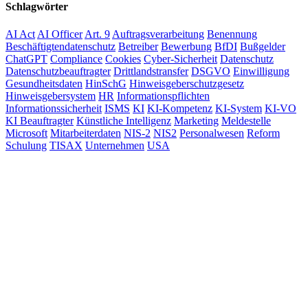
Schlagwörter
AI Act
AI Officer
Art. 9
Auftragsverarbeitung
Benennung
Beschäftigtendatenschutz
Betreiber
Bewerbung
BfDI
Bußgelder
ChatGPT
Compliance
Cookies
Cyber-Sicherheit
Datenschutz
Datenschutzbeauftragter
Drittlandstransfer
DSGVO
Einwilligung
Gesundheitsdaten
HinSchG
Hinweisgeberschutzgesetz
Hinweisgebersystem
HR
Informationspflichten
Informationssicherheit
ISMS
KI
KI-Kompetenz
KI-System
KI-VO
KI Beauftragter
Künstliche Intelligenz
Marketing
Meldestelle
Microsoft
Mitarbeiterdaten
NIS-2
NIS2
Personalwesen
Reform
Schulung
TISAX
Unternehmen
USA