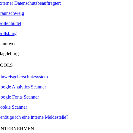
xterner Datenschutzbeauftragter:
raunschweig
olfenbüttel
olfsburg
annover
agdeburg
TOOLS
inweisgeberschutzsystem
oogle Analytics Scanner
oogle Fonts Scanner
ookie Scanner
enötige ich eine interne Meldestelle?
UNTERNEHMEN