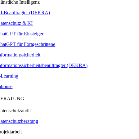
ünstliche Intelligenz
I-Beauftragter (DEKRA)
atenschutz & KI
hatGPT für Einsteiger
hatGPT für Fortgeschrittene
nformationssicherheit
nformationssicherheitsbeauftragter (DEKRA)
-Learning
nhouse
BERATUNG
atenschutzaudit
atenschutzberatung
rojektarbeit