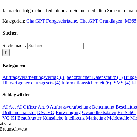
Ja, nach erfolgreicher Teilnahme am Seminar erhalten Sie ein Teilnahm
Kategorien:
ChatGPT Fortgeschrittene
,
ChatGPT Grundlagen
,
M365
Suchen
Suche nach:
Kategorien
Auftragsverarbeitungsvertrag
(3)
behördlicher Datenschutz
(1)
Bußge
Hinweisgeberschutzgesetz
(4)
Informationssicherheit
(6)
ISMS
(4)
K
Schlagwörter
AI Act
AI Officer
Art. 9
Auftragsverarbeitung
Benennung
Beschäftig
Drittlandstransfer
DSGVO
Einwilligung
Gesundheitsdaten
HinSchG
VO
KI Beauftragter
Künstliche Intelligenz
Marketing
Meldestelle
Mic
atz 1a
Braunschweig