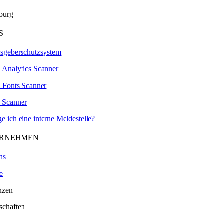
burg
S
sgeberschutzsystem
 Analytics Scanner
 Fonts Scanner
 Scanner
e ich eine interne Meldestelle?
RNEHMEN
ns
e
nzen
schaften