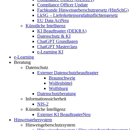
Compliance Officer Update
Fachkunde Hinweisgeberschutzgesetz (HinSchG)
LkSG – Lieferkettensorgfaltspflichtengesetz
EU Data Act
Neu
Künstliche Intelligenz
KI Beauftragter (DEKRA)
Datenschutz & KI
ChatGPT Grundlagen
ChatGPT Masterclass
e-Learning KI
e-Learning
Beratung
Datenschutz
Externer Datenschutzbeauftragter
Braunschweig
Wolfenbüttel
Wolfsburg
Datenschutzberatung
Informationssicherheit
NIS-2
Künstliche Intelligenz
Externer KI Beauftragter
Neu
Hinweisgebersystem
Hinweisgeberschutzsystem