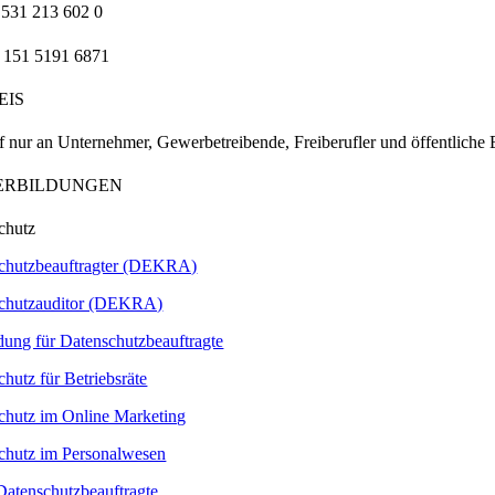
 531 213 602 0
 151 5191 6871
EIS
f nur an Unternehmer, Gewerbetreibende, Freiberufler und öffentliche
ERBILDUNGEN
chutz
chutzbeauftragter (DEKRA)
chutzauditor (DEKRA)
ldung für Datenschutzbeauftragte
hutz für Betriebsräte
chutz im Online Marketing
chutz im Personalwesen
 Datenschutzbeauftragte