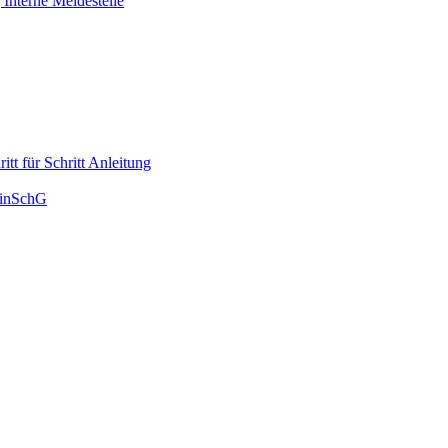
Interne Meldestelle
tt für Schritt Anleitung
HinSchG