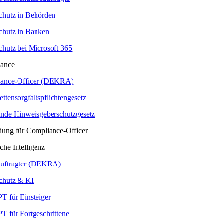
chutz in Behörden
chutz in Banken
chutz bei Microsoft 365
iance
ance-Officer (DEKRA)
ettensorgfaltspflichtengesetz
nde Hinweisgeberschutzgesetz
ldung für Compliance-Officer
che Intelligenz
uftragter (DEKRA)
chutz & KI
T für Einsteiger
T für Fortgeschrittene