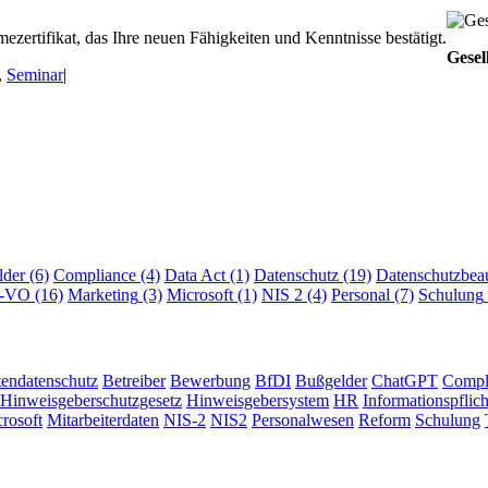
ezertifikat, das Ihre neuen Fähigkeiten und Kenntnisse bestätigt.
Gesel
,
Seminar
|
lder
(6)
Compliance
(4)
Data Act
(1)
Datenschutz
(19)
Datenschutzbeau
I-VO
(16)
Marketing
(3)
Microsoft
(1)
NIS 2
(4)
Personal
(7)
Schulung
tendatenschutz
Betreiber
Bewerbung
BfDI
Bußgelder
ChatGPT
Compl
Hinweisgeberschutzgesetz
Hinweisgebersystem
HR
Informationspflic
rosoft
Mitarbeiterdaten
NIS-2
NIS2
Personalwesen
Reform
Schulung