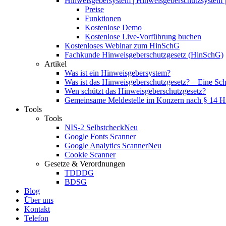
Hinweisgebersystem | Hinweisgeberschutzsystem | 
Preise
Funktionen
Kostenlose Demo
Kostenlose Live-Vorführung buchen
Kostenloses Webinar zum HinSchG
Fachkunde Hinweisgeberschutzgesetz (HinSchG)
Artikel
Was ist ein Hinweisgebersystem?
Was ist das Hinweisgeberschutzgesetz? – Eine Schri
Wen schützt das Hinweisgeberschutzgesetz?
Gemeinsame Meldestelle im Konzern nach § 14 
Tools
Tools
NIS-2 Selbstcheck
Neu
Google Fonts Scanner
Google Analytics Scanner
Neu
Cookie Scanner
Gesetze & Verordnungen
TDDDG
BDSG
Blog
Über uns
Kontakt
Telefon