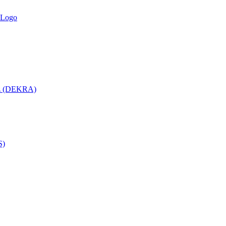
utz (DEKRA)
S)