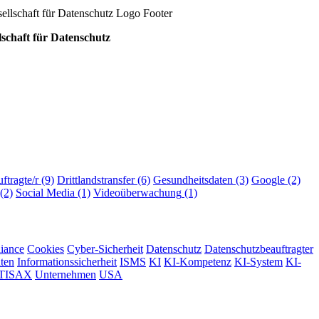
lschaft für Datenschutz
ftragte/r
(9)
Drittlandstransfer
(6)
Gesundheitsdaten
(3)
Google
(2)
(2)
Social Media
(1)
Videoüberwachung
(1)
iance
Cookies
Cyber-Sicherheit
Datenschutz
Datenschutzbeauftragter
hten
Informationssicherheit
ISMS
KI
KI-Kompetenz
KI-System
KI-
TISAX
Unternehmen
USA