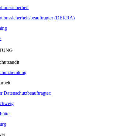
tionssicherheit
ationssicherheitsbeauftragter (DEKRA)
ning
e
TUNG
chutzaudit
chutzberatung
arbeit
er Datenschutzbeauftragter:
chweig
büttel
urg
ver