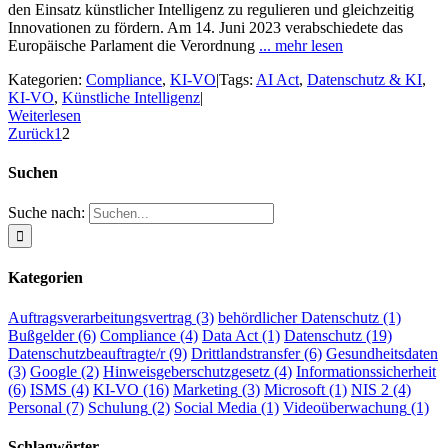
den Einsatz künstlicher Intelligenz zu regulieren und gleichzeitig
Innovationen zu fördern. Am 14. Juni 2023 verabschiedete das
Europäische Parlament die Verordnung
... mehr lesen
Kategorien:
Compliance
,
KI-VO
|
Tags:
AI Act
,
Datenschutz & KI
,
KI-VO
,
Künstliche Intelligenz
|
Weiterlesen
Zurück
1
2
Suchen
Suche nach:
Kategorien
Auftragsverarbeitungsvertrag
(3)
behördlicher Datenschutz
(1)
Bußgelder
(6)
Compliance
(4)
Data Act
(1)
Datenschutz
(19)
Datenschutzbeauftragte/r
(9)
Drittlandstransfer
(6)
Gesundheitsdaten
(3)
Google
(2)
Hinweisgeberschutzgesetz
(4)
Informationssicherheit
(6)
ISMS
(4)
KI-VO
(16)
Marketing
(3)
Microsoft
(1)
NIS 2
(4)
Personal
(7)
Schulung
(2)
Social Media
(1)
Videoüberwachung
(1)
Schlagwörter