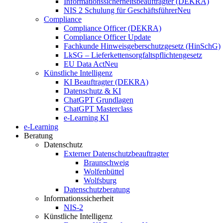
Informationssicherheitsbeauftragter (DEKRA)
NIS 2 Schulung für Geschäftsführer
Neu
Compliance
Compliance Officer (DEKRA)
Compliance Officer Update
Fachkunde Hinweisgeberschutzgesetz (HinSchG)
LkSG – Lieferkettensorgfaltspflichtengesetz
EU Data Act
Neu
Künstliche Intelligenz
KI Beauftragter (DEKRA)
Datenschutz & KI
ChatGPT Grundlagen
ChatGPT Masterclass
e-Learning KI
e-Learning
Beratung
Datenschutz
Externer Datenschutzbeauftragter
Braunschweig
Wolfenbüttel
Wolfsburg
Datenschutzberatung
Informationssicherheit
NIS-2
Künstliche Intelligenz