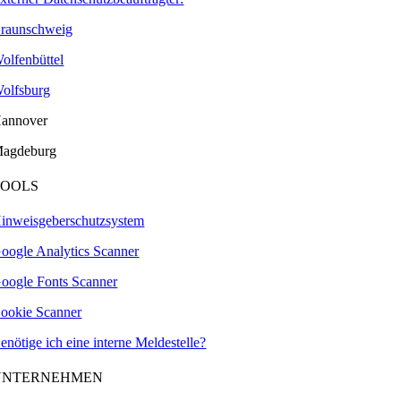
raunschweig
olfenbüttel
olfsburg
annover
agdeburg
TOOLS
inweisgeberschutzsystem
oogle Analytics Scanner
oogle Fonts Scanner
ookie Scanner
enötige ich eine interne Meldestelle?
UNTERNEHMEN