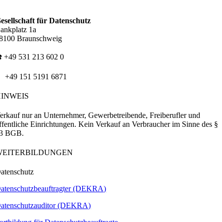
esellschaft für Datenschutz
ankplatz 1a
8100 Braunschweig
️ +49 531 213 602 0
 +49 151 5191 6871
HINWEIS
erkauf nur an Unternehmer, Gewerbetreibende, Freiberufler und
ffentliche Einrichtungen. Kein Verkauf an Verbraucher im Sinne des §
3 BGB.
WEITERBILDUNGEN
atenschutz
atenschutzbeauftragter (DEKRA)
atenschutzauditor (DEKRA)