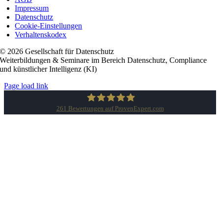
Impressum
Datenschutz
Cookie-Einstellungen
Verhaltenskodex
© 2026 Gesellschaft für Datenschutz
Weiterbildungen & Seminare im Bereich Datenschutz, Compliance
und künstlicher Intelligenz (KI)
Page load link
261
Bewertungen auf ProvenExpert.com
Gesellschaft für Datenschutz