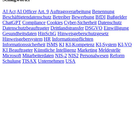
AI Act
AI Officer
Art. 9
Auftragsverarbeitung
Benennung
Beschäftigtendatenschutz
Betreiber
Bewerbung
BfDI
Bußgelder
ChatGPT
Compliance
Cookies
Cyber-Sicherheit
Datenschutz
Datenschutzbeauftragter
Drittlandstransfer
DSGVO
Einwilligung
Gesundheitsdaten
HinSchG
Hinweisgeberschutzgesetz
Hinweisgebersystem
HR
Informationspflichten
Informationssicherheit
ISMS
KI
KI-Kompetenz
KI-System
KI-VO
KI Beauftragter
Künstliche Intelligenz
Marketing
Meldestelle
Microsoft
Mitarbeiterdaten
NIS-2
NIS2
Personalwesen
Reform
Schulung
TISAX
Unternehmen
USA