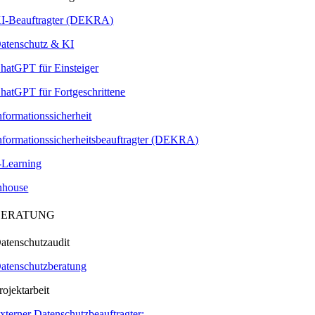
I-Beauftragter (DEKRA)
atenschutz & KI
hatGPT für Einsteiger
hatGPT für Fortgeschrittene
nformationssicherheit
nformationssicherheitsbeauftragter (DEKRA)
-Learning
nhouse
BERATUNG
atenschutzaudit
atenschutzberatung
rojektarbeit
xterner Datenschutzbeauftragter: