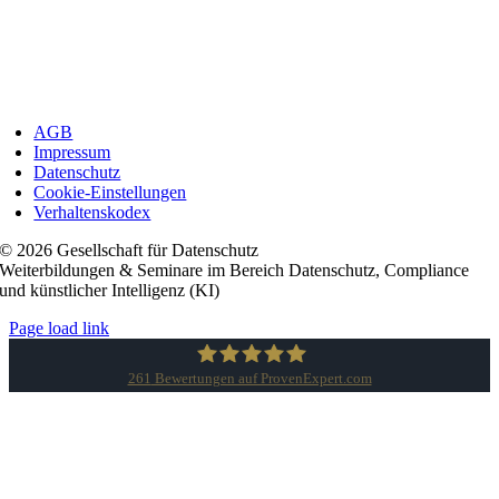
AGB
Impressum
Datenschutz
Cookie-Einstellungen
Verhaltenskodex
© 2026 Gesellschaft für Datenschutz
Weiterbildungen & Seminare im Bereich Datenschutz, Compliance
und künstlicher Intelligenz (KI)
Page load link
261
Bewertungen auf ProvenExpert.com
Gesellschaft für Datenschutz