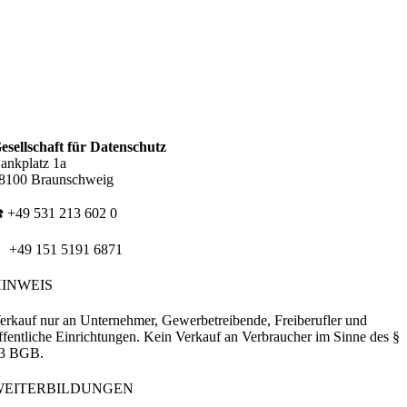
esellschaft für Datenschutz
ankplatz 1a
8100 Braunschweig
️ +49 531 213 602 0
 +49 151 5191 6871
HINWEIS
erkauf nur an Unternehmer, Gewerbetreibende, Freiberufler und
ffentliche Einrichtungen. Kein Verkauf an Verbraucher im Sinne des §
3 BGB.
WEITERBILDUNGEN