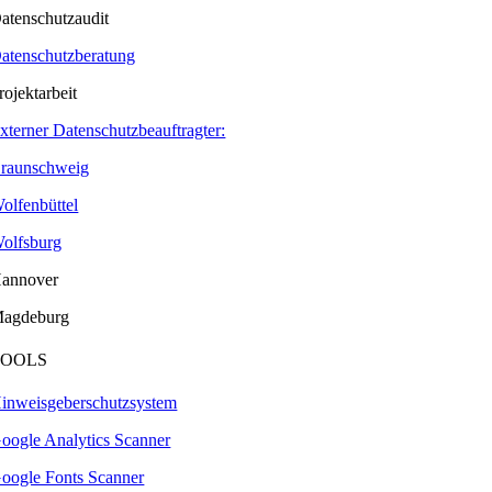
atenschutzaudit
atenschutzberatung
rojektarbeit
xterner Datenschutzbeauftragter:
raunschweig
olfenbüttel
olfsburg
annover
agdeburg
TOOLS
inweisgeberschutzsystem
oogle Analytics Scanner
oogle Fonts Scanner