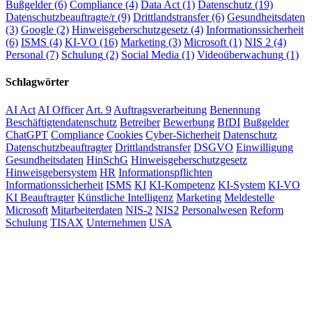
Bußgelder
(6)
Compliance
(4)
Data Act
(1)
Datenschutz
(19)
Datenschutzbeauftragte/r
(9)
Drittlandstransfer
(6)
Gesundheitsdaten
(3)
Google
(2)
Hinweisgeberschutzgesetz
(4)
Informationssicherheit
(6)
ISMS
(4)
KI-VO
(16)
Marketing
(3)
Microsoft
(1)
NIS 2
(4)
Personal
(7)
Schulung
(2)
Social Media
(1)
Videoüberwachung
(1)
Schlagwörter
AI Act
AI Officer
Art. 9
Auftragsverarbeitung
Benennung
Beschäftigtendatenschutz
Betreiber
Bewerbung
BfDI
Bußgelder
ChatGPT
Compliance
Cookies
Cyber-Sicherheit
Datenschutz
Datenschutzbeauftragter
Drittlandstransfer
DSGVO
Einwilligung
Gesundheitsdaten
HinSchG
Hinweisgeberschutzgesetz
Hinweisgebersystem
HR
Informationspflichten
Informationssicherheit
ISMS
KI
KI-Kompetenz
KI-System
KI-VO
KI Beauftragter
Künstliche Intelligenz
Marketing
Meldestelle
Microsoft
Mitarbeiterdaten
NIS-2
NIS2
Personalwesen
Reform
Schulung
TISAX
Unternehmen
USA