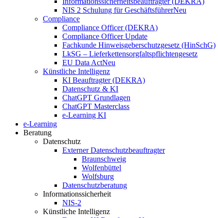
Informationssicherheitsbeauftragter (DEKRA)
NIS 2 Schulung für Geschäftsführer
Neu
Compliance
Compliance Officer (DEKRA)
Compliance Officer Update
Fachkunde Hinweisgeberschutzgesetz (HinSchG)
LkSG – Lieferkettensorgfaltspflichtengesetz
EU Data Act
Neu
Künstliche Intelligenz
KI Beauftragter (DEKRA)
Datenschutz & KI
ChatGPT Grundlagen
ChatGPT Masterclass
e-Learning KI
e-Learning
Beratung
Datenschutz
Externer Datenschutzbeauftragter
Braunschweig
Wolfenbüttel
Wolfsburg
Datenschutzberatung
Informationssicherheit
NIS-2
Künstliche Intelligenz