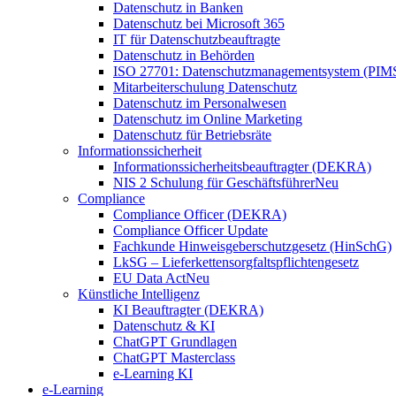
Datenschutz in Banken
Datenschutz bei Microsoft 365
IT für Datenschutzbeauftragte
Datenschutz in Behörden
ISO 27701: Datenschutzmanagementsystem (PIM
Mitarbeiterschulung Datenschutz
Datenschutz im Personalwesen
Datenschutz im Online Marketing
Datenschutz für Betriebsräte
Informationssicherheit
Informationssicherheitsbeauftragter (DEKRA)
NIS 2 Schulung für Geschäftsführer
Neu
Compliance
Compliance Officer (DEKRA)
Compliance Officer Update
Fachkunde Hinweisgeberschutzgesetz (HinSchG)
LkSG – Lieferkettensorgfaltspflichtengesetz
EU Data Act
Neu
Künstliche Intelligenz
KI Beauftragter (DEKRA)
Datenschutz & KI
ChatGPT Grundlagen
ChatGPT Masterclass
e-Learning KI
e-Learning