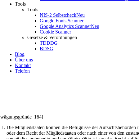
Tools
Tools
NIS-2 Selbstcheck
Neu
Google Fonts Scanner
Google Analytics Scanner
Neu
Cookie Scanner
Gesetze & Verordnungen
TDDDG
BDSG
Blog
Über uns
Kontakt
Telefon
rwägungsgründe 164]
Die Mitgliedstaaten können die Befugnisse der Aufsichtsbehörden 
oder dem Recht der Mitgliedstaaten oder nach einer von den zuständ
soweit dies notwendig und verhältnismäßig ist, um das Recht auf S