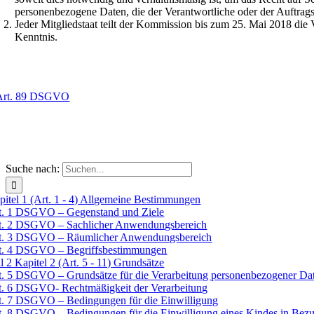
personenbezogene Daten, die der Verantwortliche oder der Auftragsve
Jeder Mitgliedstaat teilt der Kommission bis zum 25. Mai 2018 die V
Kenntnis.
Art. 89 DSGVO
Suche nach:
pitel 1 (Art. 1 - 4) Allgemeine Bestimmungen
t. 1 DSGVO – Gegenstand und Ziele
t. 2 DSGVO – Sachlicher Anwendungsbereich
t. 3 DSGVO – Räumlicher Anwendungsbereich
t. 4 DSGVO – Begriffsbestimmungen
l 2 Kapitel 2 (Art. 5 - 11) Grundsätze
t. 5 DSGVO – Grundsätze für die Verarbeitung personenbezogener Da
t. 6 DSGVO- Rechtmäßigkeit der Verarbeitung
t. 7 DSGVO – Bedingungen für die Einwilligung
t. 8 DSGVO – Bedingungen für die Einwilligung eines Kindes in Bezug 