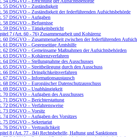
t. 54 DSGVO – Errichtung der Aufsichtsbehörde
t. 55 DSGVO – Zuständigkeit
t. 56 DSGVO – Zuständigkeit der federführenden Aufsichtsbehörde
t. 57 DSGVO – Aufgaben
t. 58 DSGVO – Befugnisse
t. 59 DSGVO – Tätigkeitsbericht
pitel 7 (Art. 60 - 76) Zusammenarbeit und Kohärenz
t. 60 DSGVO – Zusammenarbeit zwischen der federführenden Aufsicht
t. 61 DSGVO – Gegenseitige Amtshilfe
t. 62 DSGVO – Gemeinsame Maßnahmen der Aufsichtsbehörden
t. 63 DSGVO – Kohärenzverfahren
t. 64 DSGVO – Stellungnahme des Ausschusses
t. 65 DSGVO – Streitbeilegung durch den Ausschuss
t. 66 DSGVO – Dringlichkeitsverfahren
t. 67 DSGVO – Informationsaustausch
t. 68 DSGVO – Europäischer Datenschutzausschuss
t. 69 DSGVO – Unabhängigkeit
t. 70 DSGVO – Aufgaben des Ausschusses
t. 71 DSGVO – Berichterstattung
t. 72 DSGVO – Verfahrensweise
t. 73 DSGVO – Vorsitz
t. 74 DSGVO – Aufgaben des Vorsitzes
t. 75 DSGVO – Sekretariat
t. 76 DSGVO – Vertraulichkeit
pitel 8 (Art. 77 - 84) Rechtsbehelfe, Haftung und Sanktionen