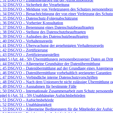
t. 31 DSGVO – Zusammenarbeit mit der Aufsichtsbehörde
t. 32 DSGVO – Sicherheit der Verarbeitung
t. 33 DSGVO – Meldung von Verletzungen des Schutzes personenbezog
t. 34 DSGVO – Benachrichtigung der von einer Verletzung des Schutz
t. 35 DSGVO – Datenschutz-Folgenabschätzung
t. 36 DSGVO – Vorherige Konsultation
t. 37 DSGVO – Benennung eines Datenschutzbeauftragten
t. 38 DSGVO – Stellung des Datenschutzbeauftragten
t. 39 DSGVO – Aufgaben des Datenschutzbeauftragten
t. 40 DSGVO – Verhaltensregeln
t. 41 DSGVO – Überwachung der genehmigten Verhaltensregeln
t. 42 DSGVO – Zertifizierung
t. 43 DSGVO – Zertifizierungsstellen
pitel 5 (Art. 44 - 50) Übermittlungen personenbezogener Daten an Dritt
t. 44 DSGVO – Allgemeine Grundsätze der Datenübermittlung
t. 45 DSGVO – Datenübermittlung auf der Grundlage eines Angemesse
t. 46 DSGVO – Datenübermittlung vorbehaltlich geeigneter Garantien
t. 47 DSGVO – Verbindliche interne Datenschutzvorschriften
t. 48 DSGVO – Nach dem Unionsrecht nicht zulässige Übermittlung o
t. 49 DSGVO – Ausnahmen für bestimmte Fälle
t. 50 DSGVO – Internationale Zusammenarbeit zum Schutz personenb
pitel 6 (Art. 51 - 59) Unabhängige Aufsichtsbehörden
t. 51 DSGVO – Aufsichtsbehörde
t. 52 DSGVO – Unabhängigkeit
t. 53 DSGVO – Allgemeine Bedingungen für die Mitglieder der Aufsic