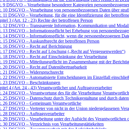
t. 9 DSGVO – Verarbeitung besonderer Kategorien personenbezogene
t. 10 DSGVO – Verarbeitung von personenbezogenen Daten über strafre
t. 11 DSGVO – Verarbeitung, für die eine Identifizierung der betroffenen
pitel 3 (Art. 12 - 23) Rechte der betroffenen Person
t. 12 DSGVO – Transparente Information, Kommunikation und Modalitä
t. 13 DSGVO – Informationspflicht bei Erhebung von personenbezogen
t. 14 DSGVO – Informationspflicht, wenn die personenbezogenen Daten
t. 15 DSGVO – Auskunftsrecht der betroffenen Person
t. 16 DSGVO – Recht auf Berichtigung
t. 17 DSGVO – Recht auf Löschung („Recht auf Vergessenwerden“)
t. 18 DSGVO – Recht auf Einschränkung der Verarbeitung
t. 19 DSGVO – Mitteilungspflicht im Zusammenhang mit der Berichti
t. 20 DSGVO – Recht auf Datenübertragbarkeit
t. 21 DSGVO – Widerspruchsrecht
t. 22 DSGVO – Automatisierte Entscheidungen im Einzelfall einschließl
t. 23 DSGVO – Beschränkungen
pitel 4 (Art. 24 - 43) Verantwortlicher und Auftragsverarbeiter
t. 24 DSGVO – Verantwortung des für die Verarbeitung Verantwortlic
t. 25 DSGVO – Datenschutz durch Technikgestaltung und durch datens
t. 26 DSGVO – Gemeinsam Verantwortliche
t. 27 DSGVO – Vertreter von nicht in der Union niedergelassenen Vera
t. 28 DSGVO – Auftragsverarbeiter
t. 29 DSGVO – Verarbeitung unter der Aufsicht des Verantwortlichen o
t. 30 DSGVO – Verzeichnis von Verarbeitungstätigkeiten