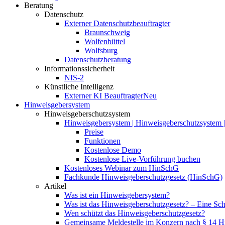
Beratung
Datenschutz
Externer Datenschutzbeauftragter
Braunschweig
Wolfenbüttel
Wolfsburg
Datenschutzberatung
Informationssicherheit
NIS-2
Künstliche Intelligenz
Externer KI Beauftragter
Neu
Hinweisgebersystem
Hinweisgeberschutzsystem
Hinweisgebersystem | Hinweisgeberschutzsystem | 
Preise
Funktionen
Kostenlose Demo
Kostenlose Live-Vorführung buchen
Kostenloses Webinar zum HinSchG
Fachkunde Hinweisgeberschutzgesetz (HinSchG)
Artikel
Was ist ein Hinweisgebersystem?
Was ist das Hinweisgeberschutzgesetz? – Eine Schri
Wen schützt das Hinweisgeberschutzgesetz?
Gemeinsame Meldestelle im Konzern nach § 14 