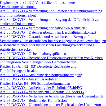
Kapitel 9 (Art. 85 - 91) Vorschriften für besondere
Verarbeitungssituationen
Art. 85 DSGVO – Verarbeitung und Freiheit der Meinungsäußerung
und Informationsfreiheit
Art. 86 DSGVO – Verarbeitung und Zugang der Öffentlichkeit zu
amtlichen Dokumenten
Art. 87 DSGVO – Verarbeitung der nationalen Kennziffer
Art. 88 DSGVO – Datenverarbeitung im Beschäftigungskontext
Art. 89 DSGVO – Garantien und Ausnahmen in Bezug auf die
Verarbeitung zu im öffentlichen Interesse liegenden Archivzwecken, z
wissenschaftlichen oder historischen Forschungszwecken und zu
statistischen Zwecken
Art. 90 DSGVO – Geheimhaltungspflichten
Art. 91 DSGVO – Bestehende Datenschutzvorschriften von Kirchen
und religiösen Vereinigungen oder Gemeinschaften
Kapitel 10 (Art. 92 - 93) Delegierte Rechtsakte und
Durchführungsrechtsakte
Art. 92 DSGVO – Ausübung der Befugnisübertragung
Art. 93 DSGVO – Ausschussverfahren
Kapitel 11 (Art. 94 - 99) Schlussbestimmungen
Art. 94 DSGVO – Aufhebung der Richtlinie 95/46/EG
Art. 95 DSGVO – Verhältnis zur Richtlinie 2002/58/EG
Art. 96 DSGVO – Verhältnis zu bereits geschlossenen Übereinkünften
Art. 97 DSGVO – Berichte der Kommission
Art. 98 DSGVO – Überprüfung anderer Rechtsakte der Union zum