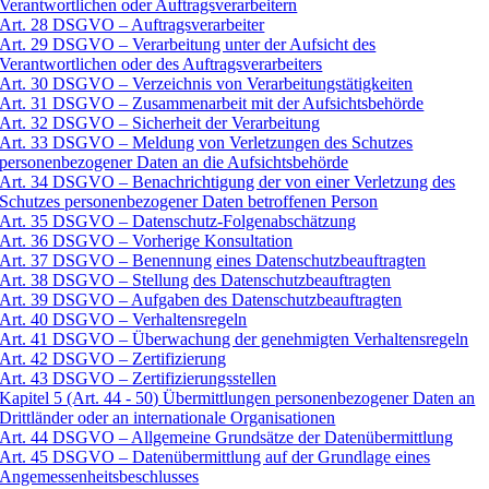
Verantwortlichen oder Auftragsverarbeitern
Art. 28 DSGVO – Auftragsverarbeiter
Art. 29 DSGVO – Verarbeitung unter der Aufsicht des
Verantwortlichen oder des Auftragsverarbeiters
Art. 30 DSGVO – Verzeichnis von Verarbeitungstätigkeiten
Art. 31 DSGVO – Zusammenarbeit mit der Aufsichtsbehörde
Art. 32 DSGVO – Sicherheit der Verarbeitung
Art. 33 DSGVO – Meldung von Verletzungen des Schutzes
personenbezogener Daten an die Aufsichtsbehörde
Art. 34 DSGVO – Benachrichtigung der von einer Verletzung des
Schutzes personenbezogener Daten betroffenen Person
Art. 35 DSGVO – Datenschutz-Folgenabschätzung
Art. 36 DSGVO – Vorherige Konsultation
Art. 37 DSGVO – Benennung eines Datenschutzbeauftragten
Art. 38 DSGVO – Stellung des Datenschutzbeauftragten
Art. 39 DSGVO – Aufgaben des Datenschutzbeauftragten
Art. 40 DSGVO – Verhaltensregeln
Art. 41 DSGVO – Überwachung der genehmigten Verhaltensregeln
Art. 42 DSGVO – Zertifizierung
Art. 43 DSGVO – Zertifizierungsstellen
Kapitel 5 (Art. 44 - 50) Übermittlungen personenbezogener Daten an
Drittländer oder an internationale Organisationen
Art. 44 DSGVO – Allgemeine Grundsätze der Datenübermittlung
Art. 45 DSGVO – Datenübermittlung auf der Grundlage eines
Angemessenheitsbeschlusses