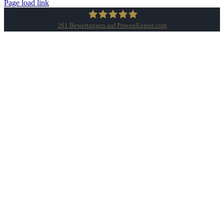
Page load link
261
Bewertungen auf ProvenExpert.com
Gesellschaft für Datenschutz