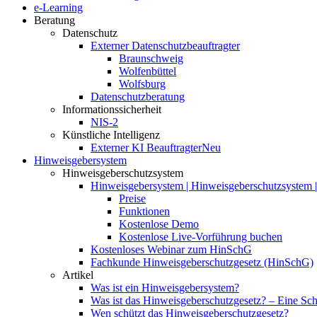
e-Learning
Beratung
Datenschutz
Externer Datenschutzbeauftragter
Braunschweig
Wolfenbüttel
Wolfsburg
Datenschutzberatung
Informationssicherheit
NIS-2
Künstliche Intelligenz
Externer KI Beauftragter
Neu
Hinweisgebersystem
Hinweisgeberschutzsystem
Hinweisgebersystem | Hinweisgeberschutzsystem | 
Preise
Funktionen
Kostenlose Demo
Kostenlose Live-Vorführung buchen
Kostenloses Webinar zum HinSchG
Fachkunde Hinweisgeberschutzgesetz (HinSchG)
Artikel
Was ist ein Hinweisgebersystem?
Was ist das Hinweisgeberschutzgesetz? – Eine Schri
Wen schützt das Hinweisgeberschutzgesetz?