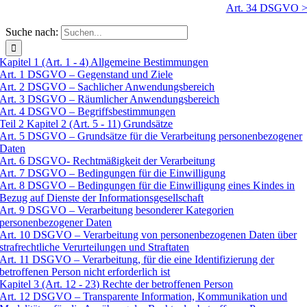
Art. 34 DSGVO 
Suche nach:
Kapitel 1 (Art. 1 - 4) Allgemeine Bestimmungen
Art. 1 DSGVO – Gegenstand und Ziele
Art. 2 DSGVO – Sachlicher Anwendungsbereich
Art. 3 DSGVO – Räumlicher Anwendungsbereich
Art. 4 DSGVO – Begriffsbestimmungen
Teil 2 Kapitel 2 (Art. 5 - 11) Grundsätze
Art. 5 DSGVO – Grundsätze für die Verarbeitung personenbezogener
Daten
Art. 6 DSGVO- Rechtmäßigkeit der Verarbeitung
Art. 7 DSGVO – Bedingungen für die Einwilligung
Art. 8 DSGVO – Bedingungen für die Einwilligung eines Kindes in
Bezug auf Dienste der Informationsgesellschaft
Art. 9 DSGVO – Verarbeitung besonderer Kategorien
personenbezogener Daten
Art. 10 DSGVO – Verarbeitung von personenbezogenen Daten über
strafrechtliche Verurteilungen und Straftaten
Art. 11 DSGVO – Verarbeitung, für die eine Identifizierung der
betroffenen Person nicht erforderlich ist
Kapitel 3 (Art. 12 - 23) Rechte der betroffenen Person
Art. 12 DSGVO – Transparente Information, Kommunikation und