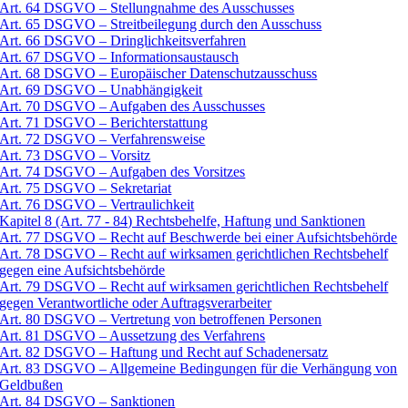
Art. 64 DSGVO – Stellungnahme des Ausschusses
Art. 65 DSGVO – Streitbeilegung durch den Ausschuss
Art. 66 DSGVO – Dringlichkeitsverfahren
Art. 67 DSGVO – Informationsaustausch
Art. 68 DSGVO – Europäischer Datenschutzausschuss
Art. 69 DSGVO – Unabhängigkeit
Art. 70 DSGVO – Aufgaben des Ausschusses
Art. 71 DSGVO – Berichterstattung
Art. 72 DSGVO – Verfahrensweise
Art. 73 DSGVO – Vorsitz
Art. 74 DSGVO – Aufgaben des Vorsitzes
Art. 75 DSGVO – Sekretariat
Art. 76 DSGVO – Vertraulichkeit
Kapitel 8 (Art. 77 - 84) Rechtsbehelfe, Haftung und Sanktionen
Art. 77 DSGVO – Recht auf Beschwerde bei einer Aufsichtsbehörde
Art. 78 DSGVO – Recht auf wirksamen gerichtlichen Rechtsbehelf
gegen eine Aufsichtsbehörde
Art. 79 DSGVO – Recht auf wirksamen gerichtlichen Rechtsbehelf
gegen Verantwortliche oder Auftragsverarbeiter
Art. 80 DSGVO – Vertretung von betroffenen Personen
Art. 81 DSGVO – Aussetzung des Verfahrens
Art. 82 DSGVO – Haftung und Recht auf Schadenersatz
Art. 83 DSGVO – Allgemeine Bedingungen für die Verhängung von
Geldbußen
Art. 84 DSGVO – Sanktionen