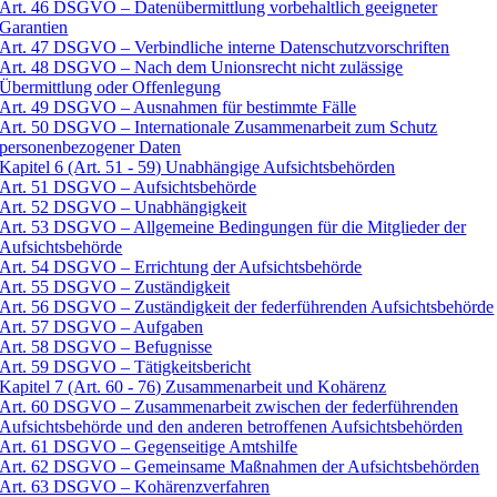
Art. 46 DSGVO – Datenübermittlung vorbehaltlich geeigneter
Garantien
Art. 47 DSGVO – Verbindliche interne Datenschutzvorschriften
Art. 48 DSGVO – Nach dem Unionsrecht nicht zulässige
Übermittlung oder Offenlegung
Art. 49 DSGVO – Ausnahmen für bestimmte Fälle
Art. 50 DSGVO – Internationale Zusammenarbeit zum Schutz
personenbezogener Daten
Kapitel 6 (Art. 51 - 59) Unabhängige Aufsichtsbehörden
Art. 51 DSGVO – Aufsichtsbehörde
Art. 52 DSGVO – Unabhängigkeit
Art. 53 DSGVO – Allgemeine Bedingungen für die Mitglieder der
Aufsichtsbehörde
Art. 54 DSGVO – Errichtung der Aufsichtsbehörde
Art. 55 DSGVO – Zuständigkeit
Art. 56 DSGVO – Zuständigkeit der federführenden Aufsichtsbehörde
Art. 57 DSGVO – Aufgaben
Art. 58 DSGVO – Befugnisse
Art. 59 DSGVO – Tätigkeitsbericht
Kapitel 7 (Art. 60 - 76) Zusammenarbeit und Kohärenz
Art. 60 DSGVO – Zusammenarbeit zwischen der federführenden
Aufsichtsbehörde und den anderen betroffenen Aufsichtsbehörden
Art. 61 DSGVO – Gegenseitige Amtshilfe
Art. 62 DSGVO – Gemeinsame Maßnahmen der Aufsichtsbehörden
Art. 63 DSGVO – Kohärenzverfahren