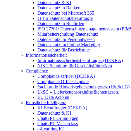
Datenschutz & KI
Datenschutz in Banken
Datenschutz bei Microsoft 365
IT für Datenschutzbeauftragte
Datenschutz in Behörden
ISO 27701: Datenschutzmanagementsystem (PIM
Mitarbeiterschulung Datenschutz
Datenschutz im Personalwesen
Datenschutz im Online Marketing
Datenschutz für Betriebsräte
Informationssicherheit
Informationssicherheitsbeauftragter (DEKRA)
NIS 2 Schulung für Geschäftsführer
Neu
Compliance
Compliance Officer (DEKRA)
Compliance Officer Update
Fachkunde Hinweisgeberschutzgesetz (HinSchG)
LkSG – Lieferkettensorgfaltspflichtengesetz
EU Data Act
Neu
Künstliche Intelligenz
KI Beauftragter (DEKRA)
Datenschutz & KI
ChatGPT Grundlagen
ChatGPT Masterclass
e-Learning KI