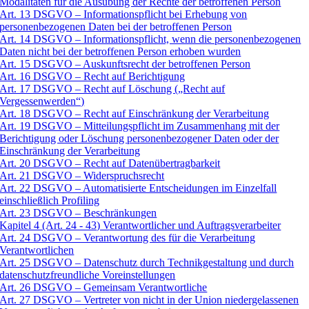
Modalitäten für die Ausübung der Rechte der betroffenen Person
Art. 13 DSGVO – Informationspflicht bei Erhebung von
personenbezogenen Daten bei der betroffenen Person
Art. 14 DSGVO – Informationspflicht, wenn die personenbezogenen
Daten nicht bei der betroffenen Person erhoben wurden
Art. 15 DSGVO – Auskunftsrecht der betroffenen Person
Art. 16 DSGVO – Recht auf Berichtigung
Art. 17 DSGVO – Recht auf Löschung („Recht auf
Vergessenwerden“)
Art. 18 DSGVO – Recht auf Einschränkung der Verarbeitung
Art. 19 DSGVO – Mitteilungspflicht im Zusammenhang mit der
Berichtigung oder Löschung personenbezogener Daten oder der
Einschränkung der Verarbeitung
Art. 20 DSGVO – Recht auf Datenübertragbarkeit
Art. 21 DSGVO – Widerspruchsrecht
Art. 22 DSGVO – Automatisierte Entscheidungen im Einzelfall
einschließlich Profiling
Art. 23 DSGVO – Beschränkungen
Kapitel 4 (Art. 24 - 43) Verantwortlicher und Auftragsverarbeiter
Art. 24 DSGVO – Verantwortung des für die Verarbeitung
Verantwortlichen
Art. 25 DSGVO – Datenschutz durch Technikgestaltung und durch
datenschutzfreundliche Voreinstellungen
Art. 26 DSGVO – Gemeinsam Verantwortliche
Art. 27 DSGVO – Vertreter von nicht in der Union niedergelassenen