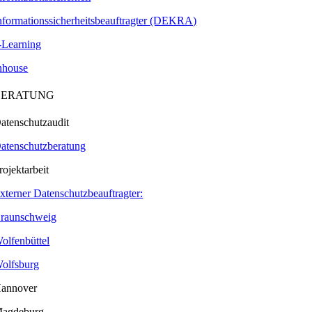
nformationssicherheitsbeauftragter (DEKRA)
-Learning
nhouse
BERATUNG
atenschutzaudit
atenschutzberatung
rojektarbeit
xterner Datenschutzbeauftragter:
raunschweig
olfenbüttel
olfsburg
annover
agdeburg