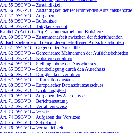
Art. 55 DSGVO – Zuständigkeit
Art. 56 DSGVO – Zuständigkeit der federführenden Aufsichtsbehörde
Art. 57 DSGVO – Aufgaben
Art. 58 DSGVO – Befugnisse
Art. 59 DSGVO – Tätigkeitsbericht
Kapitel 7 (Art. 60 - 76) Zusammenarbeit und Kohärenz
Art. 60 DSGVO – Zusammenarbeit zwischen der federführenden
Aufsichtsbehörde und den anderen betroffenen Aufsichtsbehörden
Art. 61 DSGVO – Gegenseitige Amtshilfe
Art. 62 DSGVO – Gemeinsame Maßnahmen der Aufsichtsbehörden
Art. 63 DSGVO – Kohärenzverfahren
Art. 64 DSGVO – Stellungnahme des Ausschusses
Art. 65 DSGVO – Streitbeilegung durch den Ausschuss
Art. 66 DSGVO – Dringlichkeitsverfahren
Art. 67 DSGVO – Informationsaustausch
Art. 68 DSGVO – Europäischer Datenschutzausschuss
Art. 69 DSGVO – Unabhängigkeit
Art. 70 DSGVO – Aufgaben des Ausschusses
Art. 71 DSGVO – Berichterstattung
Art. 72 DSGVO – Verfahrensweise
Art. 73 DSGVO – Vorsitz
Art. 74 DSGVO – Aufgaben des Vorsitzes
Art. 75 DSGVO – Sekretariat
Art. 76 DSGVO – Vertraulichkeit