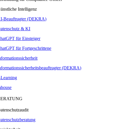
ünstliche Intelligenz
I-Beauftragter (DEKRA)
atenschutz & KI
hatGPT für Einsteiger
hatGPT für Fortgeschrittene
nformationssicherheit
nformationssicherheitsbeauftragter (DEKRA)
-Learning
nhouse
BERATUNG
atenschutzaudit
atenschutzberatung