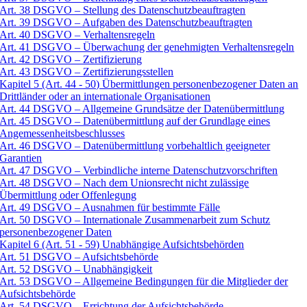
Art. 38 DSGVO – Stellung des Datenschutzbeauftragten
Art. 39 DSGVO – Aufgaben des Datenschutzbeauftragten
Art. 40 DSGVO – Verhaltensregeln
Art. 41 DSGVO – Überwachung der genehmigten Verhaltensregeln
Art. 42 DSGVO – Zertifizierung
Art. 43 DSGVO – Zertifizierungsstellen
Kapitel 5 (Art. 44 - 50) Übermittlungen personenbezogener Daten an
Drittländer oder an internationale Organisationen
Art. 44 DSGVO – Allgemeine Grundsätze der Datenübermittlung
Art. 45 DSGVO – Datenübermittlung auf der Grundlage eines
Angemessenheitsbeschlusses
Art. 46 DSGVO – Datenübermittlung vorbehaltlich geeigneter
Garantien
Art. 47 DSGVO – Verbindliche interne Datenschutzvorschriften
Art. 48 DSGVO – Nach dem Unionsrecht nicht zulässige
Übermittlung oder Offenlegung
Art. 49 DSGVO – Ausnahmen für bestimmte Fälle
Art. 50 DSGVO – Internationale Zusammenarbeit zum Schutz
personenbezogener Daten
Kapitel 6 (Art. 51 - 59) Unabhängige Aufsichtsbehörden
Art. 51 DSGVO – Aufsichtsbehörde
Art. 52 DSGVO – Unabhängigkeit
Art. 53 DSGVO – Allgemeine Bedingungen für die Mitglieder der
Aufsichtsbehörde
Art. 54 DSGVO – Errichtung der Aufsichtsbehörde