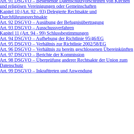
Art. 91 DSGVO – Bestehende Datenschutzvorschriften von Kirchen
und religiösen Vereinigungen oder Gemeinschaften
Kapitel 10 (Art. 92 - 93) Delegierte Rechtsakte und
Durchführungsrechtsakte
Art. 92 DSGVO – Ausübung der Befugnisübertragung
Art. 93 DSGVO – Ausschussverfahren
Kapitel 11 (Art. 94 - 99) Schlussbestimmungen
Art. 94 DSGVO – Aufhebung der Richtlinie 95/46/EG
Art. 95 DSGVO – Verhältnis zur Richtlinie 2002/58/EG
Art. 96 DSGVO – Verhältnis zu bereits geschlossenen Übereinkünften
Art. 97 DSGVO – Berichte der Kommission
Art. 98 DSGVO – Überprüfung anderer Rechtsakte der Union zum
Datenschutz
Art. 99 DSGVO – Inkrafttreten und Anwendung