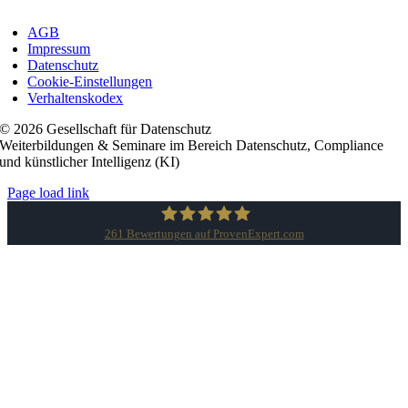
AGB
Impressum
Datenschutz
Cookie-Einstellungen
Verhaltenskodex
© 2026 Gesellschaft für Datenschutz
Weiterbildungen & Seminare im Bereich Datenschutz, Compliance
und künstlicher Intelligenz (KI)
Page load link
261
Bewertungen auf ProvenExpert.com
Gesellschaft für Datenschutz