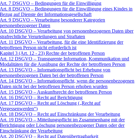
Art. 7 DSGVO – Bedingungen für die Einwilligung
Art. 8 DSGVO – Bedingungen für die Einwilligung eines Kindes in
Bezug auf Dienste der Informationsgesellschaft
Art. 9 DSGVO – Verarbeitung besonderer Kategorien
personenbezogener Daten
Art. 10 DSGVO – Verarbeitung von personenbezogenen Daten über
strafrechtliche Verurteilungen und Straftaten
Art. 11 DSGVO – Verarbeitung, für die eine Identifizierung der
betroffenen Person nicht erforderlich ist
Kapitel 3 (Art. 12 - 23) Rechte der betroffenen Person
Art. 12 DSGVO – Transparente Information, Kommunikation und
Modalitäten für die Ausübung der Rechte der betroffenen Person
Art. 13 DSGVO – Informationspflicht bei Erhebung von
personenbezogenen Daten bei der betroffenen Person
Art. 14 DSGVO – Informationspflicht, wenn die personenbezogenen
Daten nicht bei der betroffenen Person erhoben wurden
Art. 15 DSGVO – Auskunftsrecht der betroffenen Person
Art. 16 DSGVO – Recht auf Berichtigung
Art. 17 DSGVO – Recht auf Löschung („Recht auf
Vergessenwerden“)
Art. 18 DSGVO – Recht auf Einschränkung der Verarbeitung
Art. 19 DSGVO – Mitteilungspflicht im Zusammenhang mit der
Berichtigung oder Löschung personenbezogener Daten oder der
Einschränkung der Verarbeitung
Art. 20 DSGVO – Recht auf Datenübertragbarkeit