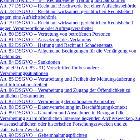
Kapitel 8 (Art. 77 - 84) Rechtsbehelfe, Haftung und Sanktionen
Art. 77 DSGVO – Recht auf Beschwerde bei einer Aufsichtsbehörde
Art. 78 DSGVO – Recht auf wirksamen gerichtlichen Rechtsbehelf
gegen eine Aufsichtsbehörde
Art. 79 DSGVO – Recht auf wirksamen gerichtlichen Rechtsbehelf
gegen Verantwortliche oder Auftragsverarbeiter
Art. 80 DSGVO – Vertretung von betroffenen Personen
Art. 81 DSGVO – Aussetzung des Verfahrens
Art. 82 DSGVO – Haftung und Recht auf Schadenersatz
Art. 83 DSGVO – Allgemeine Bedingungen für die Verhängung von
Geldbußen
Art. 84 DSGVO – Sanktionen
Kapitel 9 (Art. 85 - 91) Vorschriften für besondere
Verarbeitungssituationen
Art. 85 DSGVO – Verarbeitung und Freiheit der Meinungsäußerung
und Informationsfreiheit
Art. 86 DSGVO – Verarbeitung und Zugang der Öffentlichkeit zu
amtlichen Dokumenten
Art. 87 DSGVO – Verarbeitung der nationalen Kennziffer
Art. 88 DSGVO – Datenverarbeitung im Beschäftigungskontext
Art. 89 DSGVO – Garantien und Ausnahmen in Bezug auf die
Verarbeitung zu im öffentlichen Interesse liegenden Archivzwecken, z
wissenschaftlichen oder historischen Forschungszwecken und zu
statistischen Zwecken
Art. 90 DSGVO – Geheimhaltungspflichten