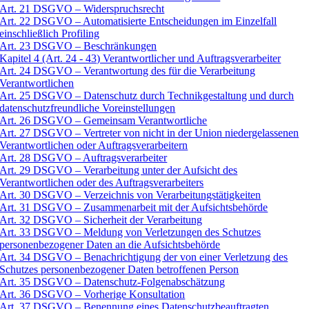
Art. 21 DSGVO – Widerspruchsrecht
Art. 22 DSGVO – Automatisierte Entscheidungen im Einzelfall
einschließlich Profiling
Art. 23 DSGVO – Beschränkungen
Kapitel 4 (Art. 24 - 43) Verantwortlicher und Auftragsverarbeiter
Art. 24 DSGVO – Verantwortung des für die Verarbeitung
Verantwortlichen
Art. 25 DSGVO – Datenschutz durch Technikgestaltung und durch
datenschutzfreundliche Voreinstellungen
Art. 26 DSGVO – Gemeinsam Verantwortliche
Art. 27 DSGVO – Vertreter von nicht in der Union niedergelassenen
Verantwortlichen oder Auftragsverarbeitern
Art. 28 DSGVO – Auftragsverarbeiter
Art. 29 DSGVO – Verarbeitung unter der Aufsicht des
Verantwortlichen oder des Auftragsverarbeiters
Art. 30 DSGVO – Verzeichnis von Verarbeitungstätigkeiten
Art. 31 DSGVO – Zusammenarbeit mit der Aufsichtsbehörde
Art. 32 DSGVO – Sicherheit der Verarbeitung
Art. 33 DSGVO – Meldung von Verletzungen des Schutzes
personenbezogener Daten an die Aufsichtsbehörde
Art. 34 DSGVO – Benachrichtigung der von einer Verletzung des
Schutzes personenbezogener Daten betroffenen Person
Art. 35 DSGVO – Datenschutz-Folgenabschätzung
Art. 36 DSGVO – Vorherige Konsultation
Art. 37 DSGVO – Benennung eines Datenschutzbeauftragten