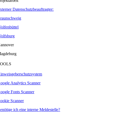
rojektarbeit
xterner Datenschutzbeauftragter:
raunschweig
olfenbüttel
olfsburg
annover
agdeburg
TOOLS
inweisgeberschutzsystem
oogle Analytics Scanner
oogle Fonts Scanner
ookie Scanner
enötige ich eine interne Meldestelle?