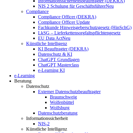
Informationssicherheitsbeauftragter (DEKRA)
NIS 2 Schulung für Geschäftsführer
Neu
Compliance
Compliance Officer (DEKRA)
Compliance Officer Update
Fachkunde Hinweisgeberschutzgesetz (HinSchG)
LkSG – Lieferkettensorgfaltspflichtengesetz
EU Data Act
Neu
Künstliche Intelligenz
KI Beauftragter (DEKRA)
Datenschutz & KI
ChatGPT Grundlagen
ChatGPT Masterclass
e-Learning KI
e-Learning
Beratung
Datenschutz
Externer Datenschutzbeauftragter
Braunschweig
Wolfenbüttel
Wolfsburg
Datenschutzberatung
Informationssicherheit
NIS-2
Künstliche Intelligenz