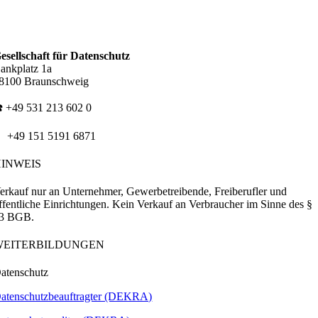
esellschaft für Datenschutz
ankplatz 1a
8100 Braunschweig
️ +49 531 213 602 0
 +49 151 5191 6871
HINWEIS
erkauf nur an Unternehmer, Gewerbetreibende, Freiberufler und
ffentliche Einrichtungen. Kein Verkauf an Verbraucher im Sinne des §
3 BGB.
WEITERBILDUNGEN
atenschutz
atenschutzbeauftragter (DEKRA)