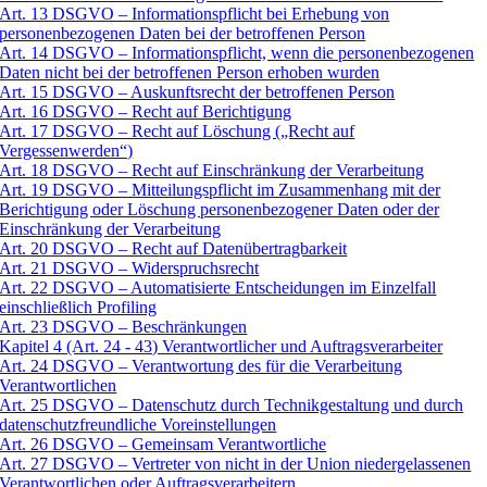
Art. 13 DSGVO – Informationspflicht bei Erhebung von
personenbezogenen Daten bei der betroffenen Person
Art. 14 DSGVO – Informationspflicht, wenn die personenbezogenen
Daten nicht bei der betroffenen Person erhoben wurden
Art. 15 DSGVO – Auskunftsrecht der betroffenen Person
Art. 16 DSGVO – Recht auf Berichtigung
Art. 17 DSGVO – Recht auf Löschung („Recht auf
Vergessenwerden“)
Art. 18 DSGVO – Recht auf Einschränkung der Verarbeitung
Art. 19 DSGVO – Mitteilungspflicht im Zusammenhang mit der
Berichtigung oder Löschung personenbezogener Daten oder der
Einschränkung der Verarbeitung
Art. 20 DSGVO – Recht auf Datenübertragbarkeit
Art. 21 DSGVO – Widerspruchsrecht
Art. 22 DSGVO – Automatisierte Entscheidungen im Einzelfall
einschließlich Profiling
Art. 23 DSGVO – Beschränkungen
Kapitel 4 (Art. 24 - 43) Verantwortlicher und Auftragsverarbeiter
Art. 24 DSGVO – Verantwortung des für die Verarbeitung
Verantwortlichen
Art. 25 DSGVO – Datenschutz durch Technikgestaltung und durch
datenschutzfreundliche Voreinstellungen
Art. 26 DSGVO – Gemeinsam Verantwortliche
Art. 27 DSGVO – Vertreter von nicht in der Union niedergelassenen
Verantwortlichen oder Auftragsverarbeitern