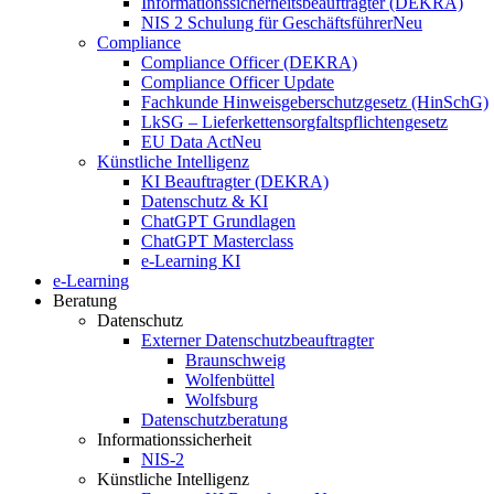
Informationssicherheitsbeauftragter (DEKRA)
NIS 2 Schulung für Geschäftsführer
Neu
Compliance
Compliance Officer (DEKRA)
Compliance Officer Update
Fachkunde Hinweisgeberschutzgesetz (HinSchG)
LkSG – Lieferkettensorgfaltspflichtengesetz
EU Data Act
Neu
Künstliche Intelligenz
KI Beauftragter (DEKRA)
Datenschutz & KI
ChatGPT Grundlagen
ChatGPT Masterclass
e-Learning KI
e-Learning
Beratung
Datenschutz
Externer Datenschutzbeauftragter
Braunschweig
Wolfenbüttel
Wolfsburg
Datenschutzberatung
Informationssicherheit
NIS-2
Künstliche Intelligenz