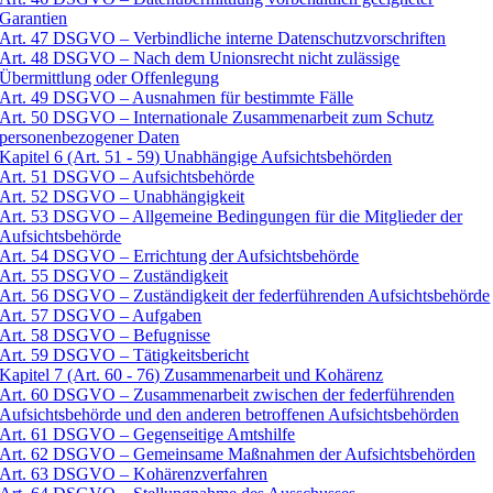
Garantien
Art. 47 DSGVO – Verbindliche interne Datenschutzvorschriften
Art. 48 DSGVO – Nach dem Unionsrecht nicht zulässige
Übermittlung oder Offenlegung
Art. 49 DSGVO – Ausnahmen für bestimmte Fälle
Art. 50 DSGVO – Internationale Zusammenarbeit zum Schutz
personenbezogener Daten
Kapitel 6 (Art. 51 - 59) Unabhängige Aufsichtsbehörden
Art. 51 DSGVO – Aufsichtsbehörde
Art. 52 DSGVO – Unabhängigkeit
Art. 53 DSGVO – Allgemeine Bedingungen für die Mitglieder der
Aufsichtsbehörde
Art. 54 DSGVO – Errichtung der Aufsichtsbehörde
Art. 55 DSGVO – Zuständigkeit
Art. 56 DSGVO – Zuständigkeit der federführenden Aufsichtsbehörde
Art. 57 DSGVO – Aufgaben
Art. 58 DSGVO – Befugnisse
Art. 59 DSGVO – Tätigkeitsbericht
Kapitel 7 (Art. 60 - 76) Zusammenarbeit und Kohärenz
Art. 60 DSGVO – Zusammenarbeit zwischen der federführenden
Aufsichtsbehörde und den anderen betroffenen Aufsichtsbehörden
Art. 61 DSGVO – Gegenseitige Amtshilfe
Art. 62 DSGVO – Gemeinsame Maßnahmen der Aufsichtsbehörden
Art. 63 DSGVO – Kohärenzverfahren