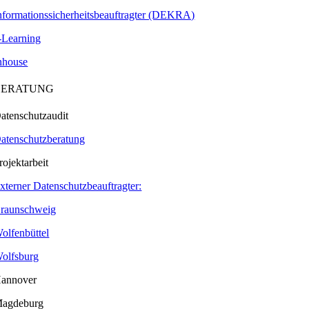
nformationssicherheitsbeauftragter (DEKRA)
-Learning
nhouse
BERATUNG
atenschutzaudit
atenschutzberatung
rojektarbeit
xterner Datenschutzbeauftragter:
raunschweig
olfenbüttel
olfsburg
annover
agdeburg