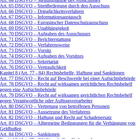
Art. 64 DSGVO – Stellungnahme des Ausschusses
Art. 65 DSGVO – Streitbeilegung durch den Ausschuss
Art. 66 DSGVO – Dringlichkeitsverfahren
Art. 67 DSGVO – Informationsaustausch
Art. 68 DSGVO – Europäischer Datenschutzausschuss
Art. 69 DSGVO – Unabhängigkeit
Art. 70 DSGVO – Aufgaben des Ausschusses
Art. 71 DSGVO – Berichterstattung
Art. 72 DSGVO – Verfahrensweise
Art. 73 DSGVO – Vorsitz
Art. 74 DSGVO – Aufgaben des Vorsitzes
Art. 75 DSGVO – Sekretariat
Art. 76 DSGVO – Vertraulichkeit
Kapitel 8 (Art. 77 - 84) Rechtsbehelfe, Haftung und Sanktionen
Art. 77 DSGVO – Recht auf Beschwerde bei einer Aufsichtsbehörde
Art. 78 DSGVO – Recht auf wirksamen gerichtlichen Rechtsbehelf
gegen eine Aufsichtsbehörde
Art. 79 DSGVO – Recht auf wirksamen gerichtlichen Rechtsbehelf
gegen Verantwortliche oder Auftragsverarbeiter
Art. 80 DSGVO – Vertretung von betroffenen Personen
Art. 81 DSGVO – Aussetzung des Verfahrens
Art. 82 DSGVO – Haftung und Recht auf Schadenersatz
Art. 83 DSGVO – Allgemeine Bedingungen für die Verhängung von
Geldbußen
Art. 84 DSGVO – Sanktionen