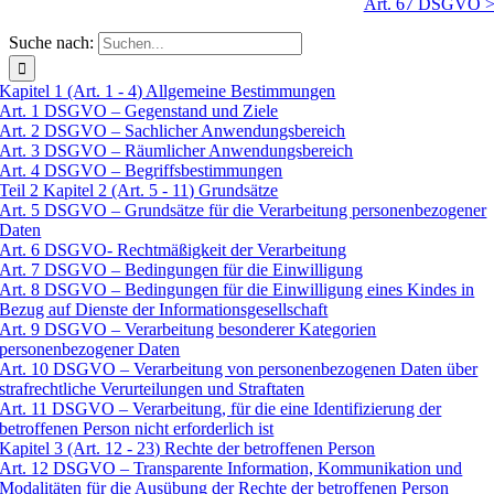
Art. 67 DSGVO 
Suche nach:
Kapitel 1 (Art. 1 - 4) Allgemeine Bestimmungen
Art. 1 DSGVO – Gegenstand und Ziele
Art. 2 DSGVO – Sachlicher Anwendungsbereich
Art. 3 DSGVO – Räumlicher Anwendungsbereich
Art. 4 DSGVO – Begriffsbestimmungen
Teil 2 Kapitel 2 (Art. 5 - 11) Grundsätze
Art. 5 DSGVO – Grundsätze für die Verarbeitung personenbezogener
Daten
Art. 6 DSGVO- Rechtmäßigkeit der Verarbeitung
Art. 7 DSGVO – Bedingungen für die Einwilligung
Art. 8 DSGVO – Bedingungen für die Einwilligung eines Kindes in
Bezug auf Dienste der Informationsgesellschaft
Art. 9 DSGVO – Verarbeitung besonderer Kategorien
personenbezogener Daten
Art. 10 DSGVO – Verarbeitung von personenbezogenen Daten über
strafrechtliche Verurteilungen und Straftaten
Art. 11 DSGVO – Verarbeitung, für die eine Identifizierung der
betroffenen Person nicht erforderlich ist
Kapitel 3 (Art. 12 - 23) Rechte der betroffenen Person
Art. 12 DSGVO – Transparente Information, Kommunikation und
Modalitäten für die Ausübung der Rechte der betroffenen Person