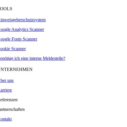
TOOLS
inweisgeberschutzsystem
oogle Analytics Scanner
oogle Fonts Scanner
ookie Scanner
enötige ich eine interne Meldestelle?
UNTERNEHMEN
ber uns
arriere
eferenzen
artnerschaften
ontakt