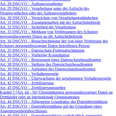
Art. 28 DSGVO – Auftragsverarbeiter
Art. 29 DSGVO – Verarbeitung unter der Aufsicht des
Verantwortlichen oder des Auftragsverarbeiters
Art. 30 DSGVO – Verzeichnis von Verarbeitungstätigkeiten
Art. 31 DSGVO – Zusammenarbeit mit der Aufsichtsbehörde
Art. 32 DSGVO – Sicherheit der Verarbeitung
Art. 33 DSGVO – Meldung von Verletzungen des Schutzes
personenbezogener Daten an die Aufsichtsbehörde
Art. 34 DSGVO – Benachrichtigung der von einer Verletzung des
Schutzes personenbezogener Daten betroffenen Person
Art. 35 DSGVO – Datenschutz-Folgenabschätzung
Art. 36 DSGVO – Vorherige Konsultation
Art. 37 DSGVO – Benennung eines Datenschutzbeauftragten
Art. 38 DSGVO – Stellung des Datenschutzbeauftragten
Art. 39 DSGVO – Aufgaben des Datenschutzbeauftragten
Art. 40 DSGVO – Verhaltensregeln
Art. 41 DSGVO – Überwachung der genehmigten Verhaltensregeln
Art. 42 DSGVO – Zertifizierung
Art. 43 DSGVO – Zertifizierungsstellen
Kapitel 5 (Art. 44 - 50) Übermittlungen personenbezogener Daten an
Drittländer oder an internationale Organisationen
Art. 44 DSGVO – Allgemeine Grundsätze der Datenübermittlung
Art. 45 DSGVO – Datenübermittlung auf der Grundlage eines
Angemessenheitsbeschlusses
Art. 46 DSGVO – Datenübermittlung vorbehaltlich geeigneter