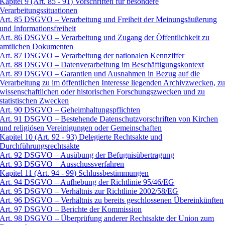
Kapitel 9 (Art. 85 - 91) Vorschriften für besondere
Verarbeitungssituationen
Art. 85 DSGVO – Verarbeitung und Freiheit der Meinungsäußerung
und Informationsfreiheit
Art. 86 DSGVO – Verarbeitung und Zugang der Öffentlichkeit zu
amtlichen Dokumenten
Art. 87 DSGVO – Verarbeitung der nationalen Kennziffer
Art. 88 DSGVO – Datenverarbeitung im Beschäftigungskontext
Art. 89 DSGVO – Garantien und Ausnahmen in Bezug auf die
Verarbeitung zu im öffentlichen Interesse liegenden Archivzwecken, z
wissenschaftlichen oder historischen Forschungszwecken und zu
statistischen Zwecken
Art. 90 DSGVO – Geheimhaltungspflichten
Art. 91 DSGVO – Bestehende Datenschutzvorschriften von Kirchen
und religiösen Vereinigungen oder Gemeinschaften
Kapitel 10 (Art. 92 - 93) Delegierte Rechtsakte und
Durchführungsrechtsakte
Art. 92 DSGVO – Ausübung der Befugnisübertragung
Art. 93 DSGVO – Ausschussverfahren
Kapitel 11 (Art. 94 - 99) Schlussbestimmungen
Art. 94 DSGVO – Aufhebung der Richtlinie 95/46/EG
Art. 95 DSGVO – Verhältnis zur Richtlinie 2002/58/EG
Art. 96 DSGVO – Verhältnis zu bereits geschlossenen Übereinkünften
Art. 97 DSGVO – Berichte der Kommission
Art. 98 DSGVO – Überprüfung anderer Rechtsakte der Union zum